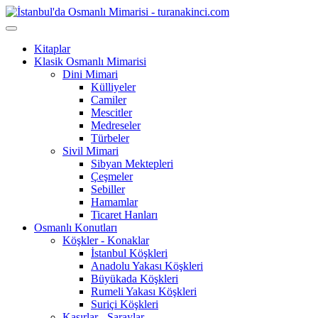
Kitaplar
Klasik Osmanlı Mimarisi
Dini Mimari
Külliyeler
Camiler
Mescitler
Medreseler
Türbeler
Sivil Mimari
Sibyan Mektepleri
Çeşmeler
Sebiller
Hamamlar
Ticaret Hanları
Osmanlı Konutları
Köşkler - Konaklar
İstanbul Köşkleri
Anadolu Yakası Köşkleri
Büyükada Köşkleri
Rumeli Yakası Köşkleri
Suriçi Köşkleri
Kasırlar - Saraylar