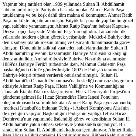
Yapının bitiş tarihleri olan 1909 yıllarında Sultan II. Abdülhamit
tahttan indirilmiştir. Padişahın has adamı olan Ahmet Ratib Paşa
tutuklanmış ve bu köşk dahil tüm malına el konmuştur. Ahmet Ratib
Paşa bu kökte hiç oturamamıştır. Büyük bir para ile yapılan bu güzel
yapı sahibine yaramamıştır. Ahmet Ratip Paşa’nın babası Kaptan-ı
Derya Topçu başızade Mahmut Paşa’nın oğludur. Tanzimatın ilk
yıllarında modern eğitim görerek yetişmiştir. Mekteb-i Bahriye'den
deniz subayı olarak mezun olmuş ve Osmanlı donanmasında görev
almıştır. Döneminin istikbal vaat eden subaylarındandır. Sultan II.
Abdülhamit'in güvenini kazanmıştır. Bahriye Mirlivası ki karşılığı
deniz amiralidir. Amiral rütbesiyle Bahriye Nazırlığına atanmıştır.
1889'da Bahriye Ferik'i rütbesinde iken, Mahmut Celalettin Paşa
başkanlığında Girit'e gönderilmiştir. 1892'de Padişah tarafından
Bahriye Müşiri rütbesi verilerek onurlandırılmıştır. Sultan II.
Abdülhamit'in Osmanlı Donanması'na beslediği olumsuz duyguların
etkisiyle Ahmet Ratip Paşa, Hicaz Valiliği'ne ve Komutanlığı'na
atanarak İstanbul'dan uzaklaştırılıyor. Hicaz Demiryolu Projesi'nin
gündeme gelmesi ile Hicaz Şimendifer Hattı İanesi Fonu'nun
oluşturulmasında sorumluluk alan Ahmet Ratip Paşa aynı zamanda,
merkezi İstanbul'da bulunan Teftiş - i Askeri Komisyonu Alisi'nin
de üyeliğini yapıyor. Başkanlığını Padişahın yaptığı Teftişi Hicaz
Demiryolu'nun yapımında üstlendiği görev ve kendisinin Sultan II.
Abdülhamit'e yakın olması sebebiyle yolsuzlukla suçlanıyor. Bu
sırada tüm Sultan II. Abdülhamit kadrosu içeri alınıyor. Ahmet Ratip
Paşa Hicaz valiliği görevini 16 yıl sürdürüyor. Rütbesi kaldırılıp tüm