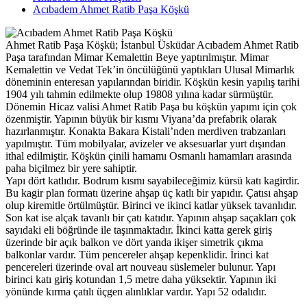
Acıbadem Ahmet Ratib Paşa Köşkü
Ahmet Ratib Paşa Köşkü; İstanbul Üsküdar Acıbadem Ahmet Ratib
Paşa tarafından Mimar Kemalettin Beye yaptırılmıştır. Mimar
Kemalettin ve Vedat Tek’in öncülüğünü yaptıkları Ulusal Mimarlık
döneminin enteresan yapılarından biridir. Köşkün kesin yapılış tarihi
1904 yılı tahmin edilmekte olup 19808 yılına kadar sürmüştür.
Dönemin Hicaz valisi Ahmet Ratib Paşa bu köşkün yapımı için çok
özenmiştir. Yapının büyük bir kısmı Viyana’da prefabrik olarak
hazırlanmıştır. Konakta Bakara Kistali’nden merdiven trabzanları
yapılmıştır. Tüm mobilyalar, avizeler ve aksesuarlar yurt dışından
ithal edilmiştir. Köşkün çinili hamamı Osmanlı hamamları arasında
paha biçilmez bir yere sahiptir.
Yapı dört katlıdır. Bodrum kısmı sayabileceğimiz kürsü katı kagirdir.
Bu kagir plan formatı üzerine ahşap üç katlı bir yapıdır. Çatısı ahşap
olup kiremitle örtülmüştür. Birinci ve ikinci katlar yüksek tavanlıdır.
Son kat ise alçak tavanlı bir çatı katıdır. Yapının ahşap saçakları çok
sayıdaki eli böğründe ile taşınmaktadır. İkinci katta gerek giriş
üzerinde bir açık balkon ve dört yanda ikişer simetrik çıkma
balkonlar vardır. Tüm pencereler ahşap kepenklidir. İrinci kat
pencereleri üzerinde oval art nouveau süslemeler bulunur. Yapı
birinci katı giriş kotundan 1,5 metre daha yüksektir. Yapının iki
yönünde kırma çatılı üçgen alınlıklar vardır. Yapı 52 odalıdır.