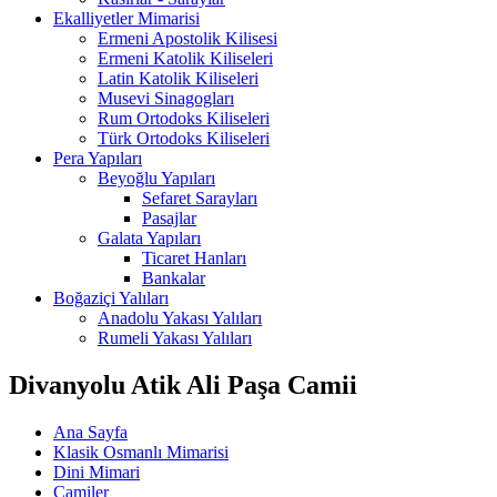
Ekalliyetler Mimarisi
Ermeni Apostolik Kilisesi
Ermeni Katolik Kiliseleri
Latin Katolik Kiliseleri
Musevi Sinagogları
Rum Ortodoks Kiliseleri
Türk Ortodoks Kiliseleri
Pera Yapıları
Beyoğlu Yapıları
Sefaret Sarayları
Pasajlar
Galata Yapıları
Ticaret Hanları
Bankalar
Boğaziçi Yalıları
Anadolu Yakası Yalıları
Rumeli Yakası Yalıları
Divanyolu Atik Ali Paşa Camii
Ana Sayfa
Klasik Osmanlı Mimarisi
Dini Mimari
Camiler