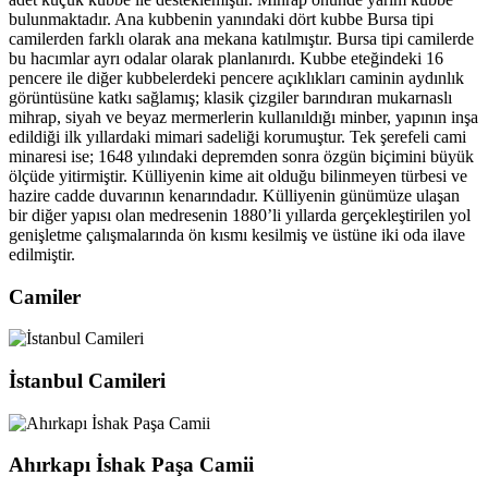
bulunmaktadır. Ana kubbenin yanındaki dört kubbe Bursa tipi
camilerden farklı olarak ana mekana katılmıştır. Bursa tipi camilerde
bu hacımlar ayrı odalar olarak planlanırdı. Kubbe eteğindeki 16
pencere ile diğer kubbelerdeki pencere açıklıkları caminin aydınlık
görüntüsüne katkı sağlamış; klasik çizgiler barındıran mukarnaslı
mihrap, siyah ve beyaz mermerlerin kullanıldığı minber, yapının inşa
edildiği ilk yıllardaki mimari sadeliği korumuştur. Tek şerefeli cami
minaresi ise; 1648 yılındaki depremden sonra özgün biçimini büyük
ölçüde yitirmiştir. Külliyenin kime ait olduğu bilinmeyen türbesi ve
hazire cadde duvarının kenarındadır. Külliyenin günümüze ulaşan
bir diğer yapısı olan medresenin 1880’li yıllarda gerçekleştirilen yol
genişletme çalışmalarında ön kısmı kesilmiş ve üstüne iki oda ilave
edilmiştir.
Camiler
İstanbul Camileri
Ahırkapı İshak Paşa Camii