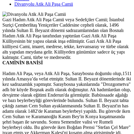
Divanyolu Atik Ali Paşa Camii
Gazi Hadım Atik Ali Paşa Camii veya Sedefçiler Camii; İstanbul
Suriçi Çemberlitaş Yeniçeriler Caddesine cepheli olarak, 1496
yılında Sultan II. Beyazıt dönemi sadrazamlarından olan Bosnalı
Hadım Atik Ali Paşa tarafından yaptırılan Gazi Atik Ali Paşa
Külliyesinin bir yapısı olarak inşa edilmiştir. Gazi Atik Ali Paşa
külliyesi Cami, imaret, medrese, tekke, kervansaray ve türbe olarak
altı yapıdan meydana gelir. Külliyeden günümüze sadece üç yapı
kalmıştır. Cami, türbe ve medresedir.
CAMİNİN BANİSİ
Hadım Ali Paşa, veya Atik Ali Paşa, Saraybosna doğumlu olup,1511
yılında Amasya’da vefat etmiştir. Sultan II. Beyazıt dönemlerinde iki
kez sadrazamlık yapmıştır. Saraybosna yakınlarında "Drozgometva"
adlı bir köyde Boşnak asıllı olarak doğmuştur. Ak hadımlardan olup,
devşirme olarak eğitimi Enderun'da görmüştür. Babüssaade ağalığı
ve bazı beylerbeyliği görevlerinde bulundu. Sultan II. Beyazıt tahta
çıktığı zaman Cem Sultan ayaklanmasında Sultan II. Beyazıt'ın has
adamı olarak 1482'de Karaman beylerbeyi yapıldı. Bu görevde iken
Cem Sultan ve Karamanoğlu Kasım Bey'in Konya kuşatmasında
şehri başarı ile savundu. Sonra Semendire valisi ve Rumeli
beylerbeyi oldu. Bu görevde iken Boğdan Prensi "Stefan Çel Mare"
isyan etmiş ve Akkerman Kalesi'ni kuşatıp alma girişiminde idi.