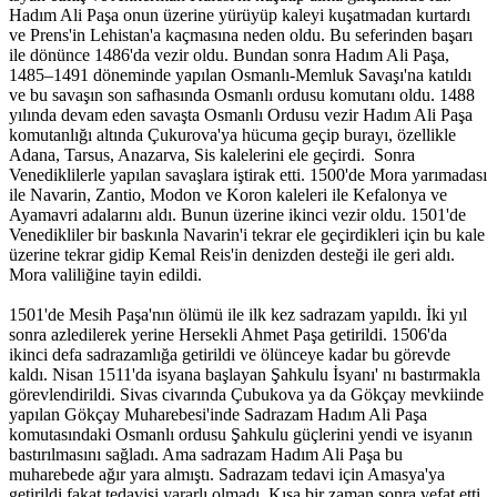
Hadım Ali Paşa onun üzerine yürüyüp kaleyi kuşatmadan kurtardı
ve Prens'in Lehistan'a kaçmasına neden oldu. Bu seferinden başarı
ile dönünce 1486'da vezir oldu. Bundan sonra Hadım Ali Paşa,
1485–1491 döneminde yapılan Osmanlı-Memluk Savaşı'na katıldı
ve bu savaşın son safhasında Osmanlı ordusu komutanı oldu. 1488
yılında devam eden savaşta Osmanlı Ordusu vezir Hadım Ali Paşa
komutanlığı altında Çukurova'ya hücuma geçip burayı, özellikle
Adana, Tarsus, Anazarva, Sis kalelerini ele geçirdi. Sonra
Venediklilerle yapılan savaşlara iştirak etti. 1500'de Mora yarımadası
ile Navarin, Zantio, Modon ve Koron kaleleri ile Kefalonya ve
Ayamavri adalarını aldı. Bunun üzerine ikinci vezir oldu. 1501'de
Venedikliler bir baskınla Navarin'i tekrar ele geçirdikleri için bu kale
üzerine tekrar gidip Kemal Reis'in denizden desteği ile geri aldı.
Mora valiliğine tayin edildi.
1501'de Mesih Paşa'nın ölümü ile ilk kez sadrazam yapıldı. İki yıl
sonra azledilerek yerine Hersekli Ahmet Paşa getirildi. 1506'da
ikinci defa sadrazamlığa getirildi ve ölünceye kadar bu görevde
kaldı. Nisan 1511'da isyana başlayan Şahkulu İsyanı' nı bastırmakla
görevlendirildi. Sivas civarında Çubukova ya da Gökçay mevkiinde
yapılan Gökçay Muharebesi'inde Sadrazam Hadım Ali Paşa
komutasındaki Osmanlı ordusu Şahkulu güçlerini yendi ve isyanın
bastırılmasını sağladı. Ama sadrazam Hadım Ali Paşa bu
muharebede ağır yara almıştı. Sadrazam tedavi için Amasya'ya
getirildi fakat tedavisi yararlı olmadı. Kısa bir zaman sonra vefat etti.