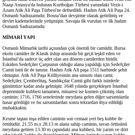
Naaşı Amasya'da bulunan Kurtboğan Türbesi yanındaki Vezir-i
Azam Atik Ali Paşa Türbesi'ne defnedildi. Hadım Atik Ali Paşa 24.
Osmanlı Sadrazamıdır. Bosna’dan devşirme olarak getirilmiş ve
devlet kademelerinde yetişmiştir. Savaşta ilk vurulan ve ilk hadım
Osmanlı Sadrazamıdır.
MİMARİ YAPI
Osmanlı Mimarlık tarihi açısından çok önemli bir camiidir. Bursa
ekolu camiiler ile Klasik üslup arasında bir geçit teşkil eden ve
İstanbul’da sadece üç adet olan ara dönem camilerden biridir.
Eskiden Sedefçiler Çarşısının olduğu alana yapıldığı için Sedefçiler
Camii ismi ile de tanınır. Hadım Atik Ali paşa 1511 harbinde şehit
olmuştur. Atik Ali Paşa Külliyesinin ana unsuru olan cami;
Sedefçiler, Çemberlitaş, Sandıkçılar Camii gibi farklı isimlerle
günümüze kadar anıla gelmiştir. 1648 yılında gerçekleşen İstanbul
depreminde kubbesi tamamen, minaresi ise kısmen çökmüş olan
caminin; 1716, 1766 senelerinde meydana gelen diğer sarsıntılarda
hasar gördüğü ve bu sarsıntılardan sonra tekrardan ihya edildiği
muhakkaktır.
Kesme taştan inşa edilen caminin son cemaat yeri beş kubbe ile
örtülüdür. 21.55 m.x 28.13 m alana sahip caminin, tavan örtüsünü
meydana getiren 13.30 m çapındaki ana kubbesi, bir yarım ve dört
adet küçük kubbe ile desteklemiştir. Mihrap önünde yarım kubbe