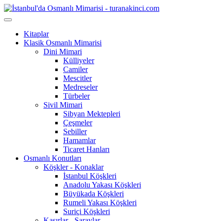
Kitaplar
Klasik Osmanlı Mimarisi
Dini Mimari
Külliyeler
Camiler
Mescitler
Medreseler
Türbeler
Sivil Mimari
Sibyan Mektepleri
Çeşmeler
Sebiller
Hamamlar
Ticaret Hanları
Osmanlı Konutları
Köşkler - Konaklar
İstanbul Köşkleri
Anadolu Yakası Köşkleri
Büyükada Köşkleri
Rumeli Yakası Köşkleri
Suriçi Köşkleri
Kasırlar - Saraylar