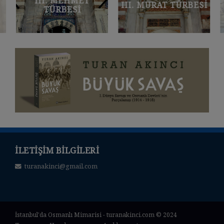
III. MEHMET
III. MURAT TÜRBESI
TÜRBESI
İLETIŞIM BILGILERI
turanakinci@gmail.com
İstanbul'da Osmanlı Mimarisi - turanakinci.com © 2024