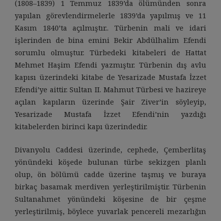
(1808–1839) 1 Temmuz 1839’da ölümünden sonra
yapılan görevlendirmelerle 1839’da yapılmış ve 11
Kasım 1840’ta açılmıştır.. Türbenin mali ve idari
işlerinden de bina emini Bekir Abdülhalim Efendi
sorumlu olmuştur. Türbedeki kitabeleri de Hattat
Mehmet Haşim Efendi yazmıştır. Türbenin dış avlu
kapısı üzerindeki kitabe de Yesarizade Mustafa İzzet
Efendi’ye aittir. Sultan II. Mahmut Türbesi ve hazireye
açılan kapıların üzerinde Şair Ziver’in söyleyip,
Yesarizade Mustafa İzzet Efendi’nin yazdığı
kitabelerden birinci kapı üzerindedir.
Divanyolu Caddesi üzerinde, cephede, Çemberlitaş
yönündeki köşede bulunan türbe sekizgen planlı
olup, ön bölümü cadde üzerine taşmış ve buraya
birkaç basamak merdiven yerleştirilmiştir. Türbenin
Sultanahmet yönündeki köşesine de bir çeşme
yerleştirilmiş, böylece yuvarlak pencereli mezarlığın