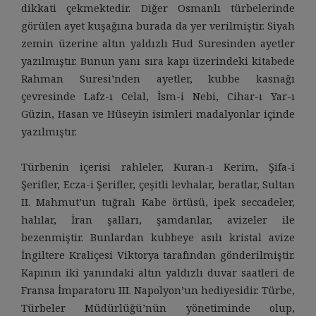
dikkati çekmektedir. Diğer Osmanlı türbelerinde
görülen ayet kuşağına burada da yer verilmiştir. Siyah
zemin üzerine altın yaldızlı Hud Suresinden ayetler
yazılmıştır. Bunun yanı sıra kapı üzerindeki kitabede
Rahman Suresi’nden ayetler, kubbe kasnağı
çevresinde Lafz-ı Celal, İsm-i Nebi, Cihar-ı Yar-ı
Güzin, Hasan ve Hüseyin isimleri madalyonlar içinde
yazılmıştır.
Türbenin içerisi rahleler, Kuran-ı Kerim, Şifa-i
Şerifler, Ecza-i Şerifler, çeşitli levhalar, beratlar, Sultan
II. Mahmut’un tuğralı Kabe örtüsü, ipek seccadeler,
halılar, İran şalları, şamdanlar, avizeler ile
bezenmiştir. Bunlardan kubbeye asılı kristal avize
İngiltere Kraliçesi Viktorya tarafından gönderilmiştir.
Kapının iki yanındaki altın yaldızlı duvar saatleri de
Fransa İmparatoru III. Napolyon’un hediyesidir. Türbe,
Türbeler Müdürlüğü’nün yönetiminde olup,