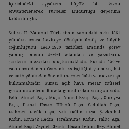
içerisindeki eşyaların büyük bir kısmı
envanterlenerek Türbeler Müdürlüğü deposuna
kaldırılmıştır.
Sultan II. Mahmut Türbesi’nin yanındaki avlu 1861
yılından sonra hazireye dönüştürülmüş ve büyük
çoğunluğunu 1840–1920 tarihleri arasında görev
yapmış önemli devlet adamları ve yazarların,
şairlerin mezarları oluşturmaktadır. Burada 150’ye
yakın son dönem Osmanlı taş işçiliğini yansıtan, hat
ve tarih yönünden önemli mermer lahit ve mezar taşı
bulunmaktadır. Burası açık hava mezar müzesi
görünümündedir. Burada gömülü olanların şunlardır.
Fethi Ahmet Paşa, Müşir Ahmet Eyüp Paşa, Süreyya
Paşa, Damat Hasan Hüsnü Paşa, Sadullah Paşa,
Mehmet Tevfik Paşa, Sait Halim Paşa, Şevknihal
Kadın, Revnak Kadın, Ferahnuma Kadın, Talha Ağa,
Ahmet Raşit Zeynel Efendi; Hasan Fehmi Bey, Ahmet