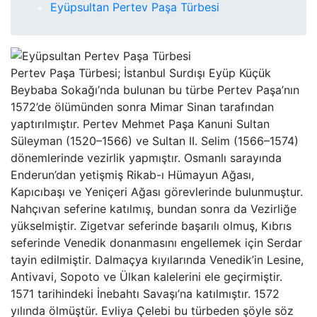
Eyüpsultan Pertev Paşa Türbesi
Pertev Paşa Türbesi; İstanbul Surdışı Eyüp Küçük
Beybaba Sokağı’nda bulunan bu türbe Pertev Paşa’nın
1572’de ölümünden sonra Mimar Sinan tarafından
yaptırılmıştır. Pertev Mehmet Paşa Kanuni Sultan
Süleyman (1520–1566) ve Sultan II. Selim (1566–1574)
dönemlerinde vezirlik yapmıştır. Osmanlı sarayında
Enderun’dan yetişmiş Rikab-ı Hümayun Ağası,
Kapıcıbaşı ve Yeniçeri Ağası görevlerinde bulunmuştur.
Nahçıvan seferine katılmış, bundan sonra da Vezirliğe
yükselmiştir. Zigetvar seferinde başarılı olmuş, Kıbrıs
seferinde Venedik donanmasını engellemek için Serdar
tayin edilmiştir. Dalmaçya kıyılarında Venedik’in Lesine,
Antivavi, Sopoto ve Ülkan kalelerini ele geçirmiştir.
1571 tarihindeki İnebahtı Savaşı’na katılmıştır. 1572
yılında ölmüştür. Evliya Çelebi bu türbeden şöyle söz