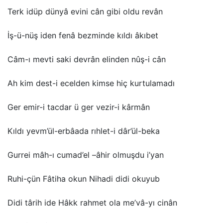
Terk idüp dünyâ evini cân gibi oldu revân
İş-ü-nüş iden fenâ bezminde kıldı âkıbet
Câm-ı mevti saki devrân elinden nûş-i cân
Ah kim dest-i ecelden kimse hiç kurtulamadı
Ger emir-i tacdar ü ger vezir-i kârmân
Kıldı yevm’ül-erbâada rıhlet-i dâr’ül-beka
Gurrei mâh-ı cumad’el –âhir olmuşdu i’yan
Ruhi-çün Fâtiha okun Nihadi didi okuyub
Didi târih ide Hâkk rahmet ola me’vâ-yı cinân