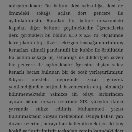
anlaşılmaktadır. Bu bölüm ikisi sahanlığa, ikisi de
önündeki sokağa açılan dört pencere ile
aydınlatılmıştır. Buradan bir bölme duvarındaki
kapıdan diğer bölüme geçilmektedir. Öğrencilerin
ders gördükleri bu bölüm 6.50 x 6.50 m. ölçüsünde
kare planlı olup, üzeri sekizgen kasnağa oturtulmuş
kenarları silmeli pandantifli bir kubbe ile örtülüdür.
Bu bölüm sokağa üç, sahanlığa da dikdörtgen söveli
bir pencere ile açılmaktadır. İçerisine dıştan sekiz
kenarlı bacası bulunan bir de ocak yerleştirilmiştir.
Sıbyan mektebi depremde zarar görerek
yenilendiğinden orijinal bezemesinin olup olmadığı
bilinmemektedir. Yalnızca iki odayı birbirinden
ayıran bölme duvarı üzerinde XIX. yüzyılın ikinci
yarısında stilize edilmiş Muhammed yazısı
bulunmaktadır. Sıbyan mektebinin avluya bakan yan
duvarı üzerine, burayı hareketlendirmek için iki kuş
köşkü yerleştirilmiştir. Mektebin zemin katındaki dört