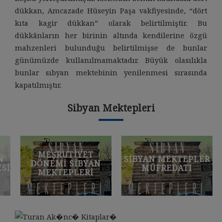
dükkan, Amcazade Hüseyin Paşa vakfiyesinde, “dört
kıta kagir dükkan” olarak belirtilmiştir. Bu
dükkânların her birinin altında kendilerine özgü
mahzenleri bulunduğu belirtilmişse de bunlar
günümüzde kullanılmamaktadır. Büyük olasılıkla
bunlar sıbyan mektebinin yenilenmesi sırasında
kapatılmıştır.
Sibyan Mektepleri
MEŞRUTIYET
SIBYAN MEKTEPLER
DÖNEMI SIBYAN
I
MÜFREDATI
MEKTEPLERI