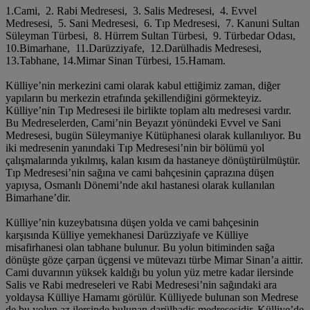
1.Cami, 2. Rabi Medresesi, 3. Salis Medresesi, 4. Evvel
Medresesi, 5. Sani Medresesi, 6. Tıp Medresesi, 7. Kanuni Sultan
Süleyman Türbesi, 8. Hürrem Sultan Türbesi, 9. Türbedar Odası,
10.Bimarhane, 11.Darüzziyafe, 12.Darülhadis Medresesi,
13.Tabhane, 14.Mimar Sinan Türbesi, 15.Hamam.
Külliye’nin merkezini cami olarak kabul ettiğimiz zaman, diğer
yapıların bu merkezin etrafında şekillendiğini görmekteyiz.
Külliye’nin Tıp Medresesi ile birlikte toplam altı medresesi vardır.
Bu Medreselerden, Cami’nin Beyazıt yönündeki Evvel ve Sani
Medresesi, bugün Süleymaniye Kütüphanesi olarak kullanılıyor. Bu
iki medresenin yanındaki Tıp Medresesi’nin bir bölümü yol
çalışmalarında yıkılmış, kalan kısım da hastaneye dönüştürülmüştür.
Tıp Medresesi’nin sağına ve cami bahçesinin çaprazına düşen
yapıysa, Osmanlı Dönemi’nde akıl hastanesi olarak kullanılan
Bimarhane’dir.
Külliye’nin kuzeybatısına düşen yolda ve cami bahçesinin
karşısında Külliye yemekhanesi Darüzziyafe ve Külliye
misafirhanesi olan tabhane bulunur. Bu yolun bitiminden sağa
dönüşte göze çarpan üçgensi ve mütevazı türbe Mimar Sinan’a aittir.
Cami duvarının yüksek kaldığı bu yolun yüz metre kadar ilersinde
Salis ve Rabi medreseleri ve Rabi Medresesi’nin sağındaki ara
yoldaysa Külliye Hamamı görülür. Külliyede bulunan son Medrese
de bu yolun az ilersinde bulunan darülhadis medresesidir. Külliye’de