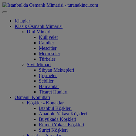
Kitaplar
Klasik Osmanlı Mimarisi
Dini Mimari
Külliyeler
Camiler
Mescitler
Medreseler
Türbeler
Sivil Mimari
Sibyan Mektepleri
Çeşmeler
Sebiller
Hamamlar
Ticaret Hanları
Osmanlı Konutları
Köşkler - Konaklar
İstanbul Köşkleri
Anadolu Yakası Köşkleri
Büyükada Köşkleri
Rumeli Yakası Köşkleri
Suriçi Köşkleri
Kasırlar - Saraylar