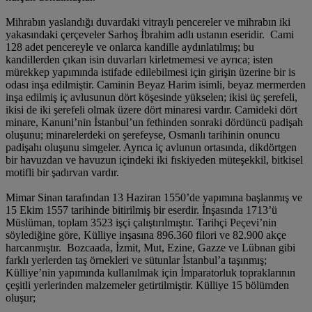
Mihrabın yaslandığı duvardaki vitraylı pencereler ve mihrabın iki
yakasındaki çerçeveler Sarhoş İbrahim adlı ustanın eseridir. Cami
128 adet pencereyle ve onlarca kandille aydınlatılmış; bu
kandillerden çıkan isin duvarları kirletmemesi ve ayrıca; isten
mürekkep yapımında istifade edilebilmesi için girişin üzerine bir is
odası inşa edilmiştir. Caminin Beyaz Harim isimli, beyaz mermerden
inşa edilmiş iç avlusunun dört köşesinde yükselen; ikisi üç şerefeli,
ikisi de iki şerefeli olmak üzere dört minaresi vardır. Camideki dört
minare, Kanuni’nin İstanbul’un fethinden sonraki dördüncü padişah
oluşunu; minarelerdeki on şerefeyse, Osmanlı tarihinin onuncu
padişahı oluşunu simgeler. Ayrıca iç avlunun ortasında, dikdörtgen
bir havuzdan ve havuzun içindeki iki fıskiyeden müteşekkil, bitkisel
motifli bir şadırvan vardır.
Mimar Sinan tarafından 13 Haziran 1550’de yapımına başlanmış ve
15 Ekim 1557 tarihinde bitirilmiş bir eserdir. İnşasında 1713’ü
Müslüman, toplam 3523 işçi çalıştırılmıştır. Tarihçi Peçevi’nin
söylediğine göre, Külliye inşasına 896.360 filori ve 82.900 akçe
harcanmıştır. Bozcaada, İzmit, Mut, Ezine, Gazze ve Lübnan gibi
farklı yerlerden taş örnekleri ve sütunlar İstanbul’a taşınmış;
Külliye’nin yapımında kullanılmak için İmparatorluk topraklarının
çeşitli yerlerinden malzemeler getirtilmiştir. Külliye 15 bölümden
oluşur;