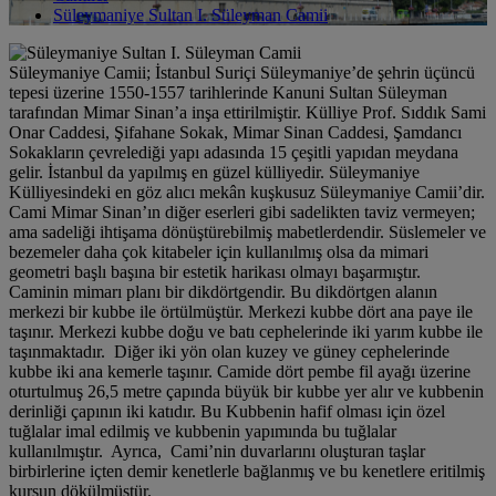
Süleymaniye Sultan I. Süleyman Camii
Süleymaniye Camii; İstanbul Suriçi Süleymaniye’de şehrin üçüncü
tepesi üzerine 1550-1557 tarihlerinde Kanuni Sultan Süleyman
tarafından Mimar Sinan’a inşa ettirilmiştir. Külliye Prof. Sıddık Sami
Onar Caddesi, Şifahane Sokak, Mimar Sinan Caddesi, Şamdancı
Sokakların çevrelediği yapı adasında 15 çeşitli yapıdan meydana
gelir. İstanbul da yapılmış en güzel külliyedir. Süleymaniye
Külliyesindeki en göz alıcı mekân kuşkusuz Süleymaniye Camii’dir.
Cami Mimar Sinan’ın diğer eserleri gibi sadelikten taviz vermeyen;
ama sadeliği ihtişama dönüştürebilmiş mabetlerdendir. Süslemeler ve
bezemeler daha çok kitabeler için kullanılmış olsa da mimari
geometri başlı başına bir estetik harikası olmayı başarmıştır.
Caminin mimarı planı bir dikdörtgendir. Bu dikdörtgen alanın
merkezi bir kubbe ile örtülmüştür. Merkezi kubbe dört ana paye ile
taşınır. Merkezi kubbe doğu ve batı cephelerinde iki yarım kubbe ile
taşınmaktadır. Diğer iki yön olan kuzey ve güney cephelerinde
kubbe iki ana kemerle taşınır. Camide dört pembe fil ayağı üzerine
oturtulmuş 26,5 metre çapında büyük bir kubbe yer alır ve kubbenin
derinliği çapının iki katıdır. Bu Kubbenin hafif olması için özel
tuğlalar imal edilmiş ve kubbenin yapımında bu tuğlalar
kullanılmıştır. Ayrıca, Cami’nin duvarlarını oluşturan taşlar
birbirlerine içten demir kenetlerle bağlanmış ve bu kenetlere eritilmiş
kurşun dökülmüştür.