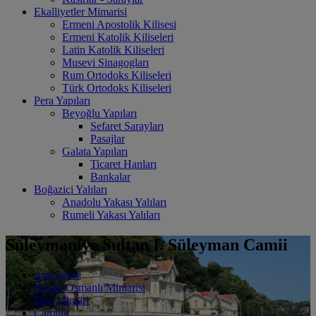
Ekalliyetler Mimarisi
Ermeni Apostolik Kilisesi
Ermeni Katolik Kiliseleri
Latin Katolik Kiliseleri
Musevi Sinagogları
Rum Ortodoks Kiliseleri
Türk Ortodoks Kiliseleri
Pera Yapıları
Beyoğlu Yapıları
Sefaret Sarayları
Pasajlar
Galata Yapıları
Ticaret Hanları
Bankalar
Boğaziçi Yalıları
Anadolu Yakası Yalıları
Rumeli Yakası Yalıları
Süleymaniye Sultan I. Süleyman Camii
Ana Sayfa
Klasik Osmanlı Mimarisi
Dini Mimari
Camiler