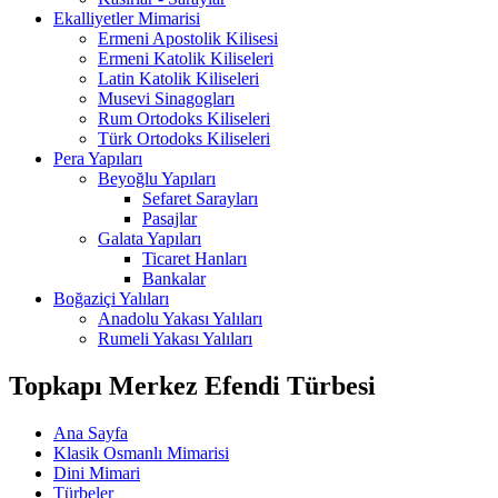
Ekalliyetler Mimarisi
Ermeni Apostolik Kilisesi
Ermeni Katolik Kiliseleri
Latin Katolik Kiliseleri
Musevi Sinagogları
Rum Ortodoks Kiliseleri
Türk Ortodoks Kiliseleri
Pera Yapıları
Beyoğlu Yapıları
Sefaret Sarayları
Pasajlar
Galata Yapıları
Ticaret Hanları
Bankalar
Boğaziçi Yalıları
Anadolu Yakası Yalıları
Rumeli Yakası Yalıları
Topkapı Merkez Efendi Türbesi
Ana Sayfa
Klasik Osmanlı Mimarisi
Dini Mimari
Türbeler