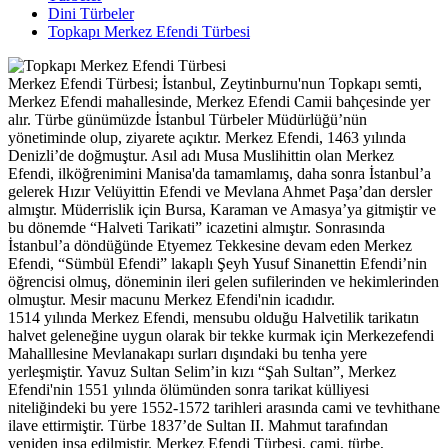
Dini Türbeler
Topkapı Merkez Efendi Türbesi
Merkez Efendi Türbesi; İstanbul, Zeytinburnu'nun Topkapı semti,
Merkez Efendi mahallesinde, Merkez Efendi Camii bahçesinde yer
alır. Türbe günümüzde İstanbul Türbeler Müdürlüğü’nün
yönetiminde olup, ziyarete açıktır. Merkez Efendi, 1463 yılında
Denizli’de doğmuştur. Asıl adı Musa Muslihittin olan Merkez
Efendi, ilköğrenimini Manisa'da tamamlamış, daha sonra İstanbul’a
gelerek Hızır Velüyittin Efendi ve Mevlana Ahmet Paşa’dan dersler
almıştır. Müderrislik için Bursa, Karaman ve Amasya’ya gitmiştir ve
bu dönemde “Halveti Tarikati” icazetini almıştır. Sonrasında
İstanbul’a döndüğünde Etyemez Tekkesine devam eden Merkez
Efendi, “Sümbül Efendi” lakaplı Şeyh Yusuf Sinanettin Efendi’nin
öğrencisi olmuş, döneminin ileri gelen sufilerinden ve hekimlerinden
olmuştur. Mesir macunu Merkez Efendi'nin icadıdır.
1514 yılında Merkez Efendi, mensubu olduğu Halvetilik tarikatın
halvet geleneğine uygun olarak bir tekke kurmak için Merkezefendi
Mahalllesine Mevlanakapı surları dışındaki bu tenha yere
yerleşmiştir. Yavuz Sultan Selim’in kızı “Şah Sultan”, Merkez
Efendi'nin 1551 yılında ölümünden sonra tarikat külliyesi
niteliğindeki bu yere 1552-1572 tarihleri arasında cami ve tevhithane
ilave ettirmiştir. Türbe 1837’de Sultan II. Mahmut tarafından
yeniden inşa edilmiştir. Merkez Efendi Türbesi, cami, türbe,