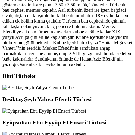
göstermektedir. Kare planlı 7.50 x7.50 m. ölçüsündedir. Türbenin
batı cephesi mermer kaplıdır. Asıl türbenin üzeri ise içten bağdadi
sıvalı, dıştan da kurşunlu bir kubbe ile örtülüdür. 1836 yılında ilave
edilen ek bölüm kırma çatılıdır. Türbenin batı cephesinde çıkıntılı
kilit taşları olan yuvarlak üç pencere bulunmaktadır. Merkez
Efendi’ye ait olan türbenin duvarları kubbe eteğine kadar XIX.
yüzyıl Avrupa çinileri ile kaplanmıştır. Kubbe içerisinde ise yıldızlı
bir bezeme görülmektedir. Kubbe içerisindeki yazı “Hattat M.Şevket
Vahteti”’nin eseridir. Merkez Efendi’nin sandukası ahşap
parmaklıklar içerisine alınmış olup XVIII. yüzyıl üslubunda sedef ve
bağa kakmalıdır. Sandukanın önünde de Hattat Aziz Efendi’nin
yazdığı Osmanlıca bir levha bulunmaktadır.
Dini Türbeler
Beşiktaş Şeyh Yahya Efendi Türbesi
Eyüpsultan Ebu Eyyüp El Ensari Türbesi