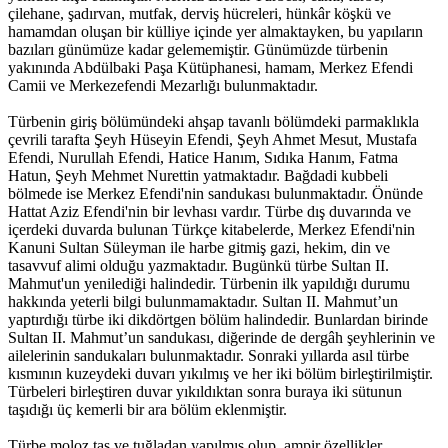
çilehane, şadırvan, mutfak, derviş hücreleri, hünkâr köşkü ve
hamamdan oluşan bir külliye içinde yer almaktayken, bu yapıların
bazıları günümüze kadar gelememiştir. Günümüzde türbenin
yakınında Abdülbaki Paşa Kütüphanesi, hamam, Merkez Efendi
Camii ve Merkezefendi Mezarlığı bulunmaktadır.
Türbenin giriş bölümündeki ahşap tavanlı bölümdeki parmaklıkla
çevrili tarafta Şeyh Hüseyin Efendi, Şeyh Ahmet Mesut, Mustafa
Efendi, Nurullah Efendi, Hatice Hanım, Sıdıka Hanım, Fatma
Hatun, Şeyh Mehmet Nurettin yatmaktadır. Bağdadi kubbeli
bölmede ise Merkez Efendi'nin sandukası bulunmaktadır. Önünde
Hattat Aziz Efendi'nin bir levhası vardır. Türbe dış duvarında ve
içerdeki duvarda bulunan Türkçe kitabelerde, Merkez Efendi'nin
Kanuni Sultan Süleyman ile harbe gitmiş gazi, hekim, din ve
tasavvuf alimi olduğu yazmaktadır. Bugünkü türbe Sultan II.
Mahmut'un yenilediği halindedir. Türbenin ilk yapıldığı durumu
hakkında yeterli bilgi bulunmamaktadır. Sultan II. Mahmut’un
yaptırdığı türbe iki dikdörtgen bölüm halindedir. Bunlardan birinde
Sultan II. Mahmut’un sandukası, diğerinde de dergâh şeyhlerinin ve
ailelerinin sandukaları bulunmaktadır. Sonraki yıllarda asıl türbe
kısmının kuzeydeki duvarı yıkılmış ve her iki bölüm birleştirilmiştir.
Türbeleri birleştiren duvar yıkıldıktan sonra buraya iki sütunun
taşıdığı üç kemerli bir ara bölüm eklenmiştir.
Türbe moloz taş ve tuğladan yapılmış olup, ampir özellikler