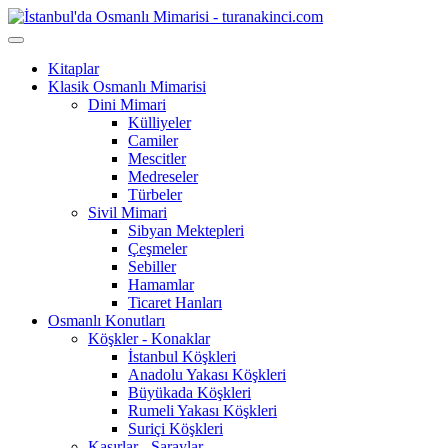
Kitaplar
Klasik Osmanlı Mimarisi
Dini Mimari
Külliyeler
Camiler
Mescitler
Medreseler
Türbeler
Sivil Mimari
Sibyan Mektepleri
Çeşmeler
Sebiller
Hamamlar
Ticaret Hanları
Osmanlı Konutları
Köşkler - Konaklar
İstanbul Köşkleri
Anadolu Yakası Köşkleri
Büyükada Köşkleri
Rumeli Yakası Köşkleri
Suriçi Köşkleri
Kasırlar - Saraylar