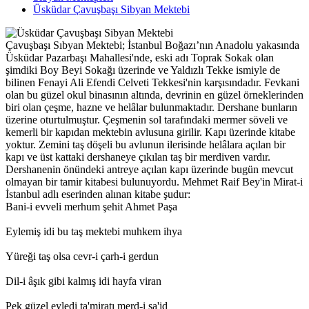
Üsküdar Çavuşbaşı Sibyan Mektebi
Çavuşbaşı Sıbyan Mektebi; İstanbul Boğazı’nın Anadolu yakasında
Üsküdar Pazarbaşı Mahallesi'nde, eski adı Toprak Sokak olan
şimdiki Boy Beyi Sokağı üzerinde ve Yaldızlı Tekke ismiyle de
bilinen Fenayi Ali Efendi Celveti Tekkesi'nin karşısındadır. Fevkani
olan bu güzel okul binasının altında, devrinin en güzel örneklerinden
biri olan çeşme, hazne ve helâlar bulunmaktadır. Dershane bunların
üzerine oturtulmuştur. Çeşmenin sol tarafındaki mermer söveli ve
kemerli bir kapıdan mektebin avlusuna girilir. Kapı üzerinde kitabe
yoktur. Zemini taş döşeli bu avlunun ilerisinde helâlara açılan bir
kapı ve üst kattaki dershaneye çıkılan taş bir merdiven vardır.
Dershanenin önündeki antreye açılan kapı üzerinde bugün mevcut
olmayan bir tamir kitabesi bulunuyordu. Mehmet Raif Bey'in Mirat-i
İstanbul adlı eserinden alınan kitabe şudur:
Bani-i evveli merhum şehit Ahmet Paşa
Eylemiş idi bu taş mektebi muhkem ihya
Yüreği taş olsa cevr-i çarh-i gerdun
Dil-i âşık gibi kalmış idi hayfa viran
Pek güzel eyledi ta'miratı merd-i sa'id