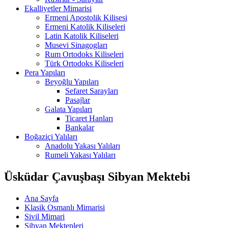
Ekalliyetler Mimarisi
Ermeni Apostolik Kilisesi
Ermeni Katolik Kiliseleri
Latin Katolik Kiliseleri
Musevi Sinagogları
Rum Ortodoks Kiliseleri
Türk Ortodoks Kiliseleri
Pera Yapıları
Beyoğlu Yapıları
Sefaret Sarayları
Pasajlar
Galata Yapıları
Ticaret Hanları
Bankalar
Boğaziçi Yalıları
Anadolu Yakası Yalıları
Rumeli Yakası Yalıları
Üsküdar Çavuşbaşı Sibyan Mektebi
Ana Sayfa
Klasik Osmanlı Mimarisi
Sivil Mimari
Sibyan Mektepleri