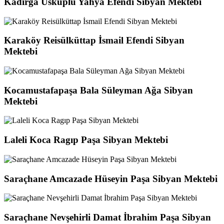
Kadırga Üsküplü Yahya Efendi Sibyan Mektebi
Karaköy Reisülküttap İsmail Efendi Sibyan
Mektebi
Kocamustafapaşa Bala Süleyman Ağa Sibyan
Mektebi
Laleli Koca Ragıp Paşa Sibyan Mektebi
Saraçhane Amcazade Hüseyin Paşa Sibyan Mektebi
Saraçhane Nevşehirli Damat İbrahim Paşa Sibyan