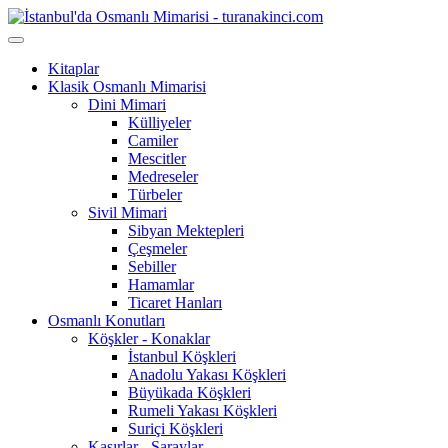
Kitaplar
Klasik Osmanlı Mimarisi
Dini Mimari
Külliyeler
Camiler
Mescitler
Medreseler
Türbeler
Sivil Mimari
Sibyan Mektepleri
Çeşmeler
Sebiller
Hamamlar
Ticaret Hanları
Osmanlı Konutları
Köşkler - Konaklar
İstanbul Köşkleri
Anadolu Yakası Köşkleri
Büyükada Köşkleri
Rumeli Yakası Köşkleri
Suriçi Köşkleri
Kasırlar - Saraylar