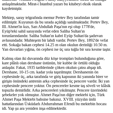
anlaşılmaktadır. Mirat-i İstanbul yazarı bu kitabeyi eksik olarak
kaydetmiştir.
Mektep, saray telgrafında memur Pertev Bey tarafından tamir
edilmiştir. Kuyunun da bu sırada açıldığı sanılmaktadır. Pertev Bey,
III. Ahmet'in kızı, Sarı Abdullah Paşa'nın eşi olup 1778'de,
Eyüp'teki sahil sarayında vefat eden Saliha Sultan'ın
torunlarındandır. Saliha Sultan'ın kabri Eyüp Sultan'da şadırvan
avlusundadır. Muhteşem bir lahdi vardır. Pertev Bey, 1892'de vefat
etti. Sokağa bakan cephesi 14.25 m olan okulun derinliği 10.50 m.
Yan duvarları yığma, ön cephesi ise üç sıra tuğla bir sıra kesme taştır.
Kalmış olan iki duvarında düz köşe trompları bulunduğuna göre,
kare plânlı olan dershane üstünün, bir kubbe ile örtülü olduğu
anlaşılır. Fakat, 1935 tarihlerinde çöken okulun çatısı ahşap idi.
Dershane, 10-15 cm. kadar yola taşırılmıştır. Dershanenin ön
cephesinde üç, arka tarafında ve giriş kapısının iki yanında birer ve
girişin önündeki antrenin arka cephesinde üç pencere vardır. İki yan
cephesinde pencere yoktur. Ön pencereler kesme taş söveli ve klâsik
topuzlu demirlidir. Arka pencereleri yıkılmıştır. Pencere üzerindeki
şebekeler yok olmuştur. Ahmet Paşa'nın diğer mektebi için, Türk
Ahmet Paşa Mektebi bahsine bakınız. XVIII. yüzyılın ünlü
hattatlarından Üsküdarlı Abdurrahman Efendi bu mektebin hocası
idi. Yap şu ara yeniden inşa edilmektedir.