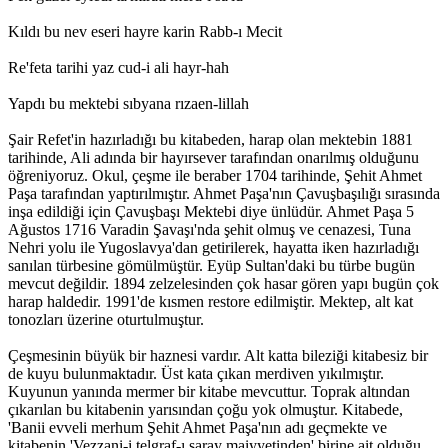
Kıldı bu nev eseri hayre karin Rabb-ı Mecit
Re'feta tarihi yaz cud-i ali hayr-hah
Yapdı bu mektebi sıbyana rızaen-lillah
Şair Refet'in hazırladığı bu kitabeden, harap olan mektebin 1881
tarihinde, Ali adında bir hayırsever tarafından onarılmış olduğunu
öğreniyoruz. Okul, çeşme ile beraber 1704 tarihinde, Şehit Ahmet
Paşa tarafından yaptırılmıştır. Ahmet Paşa'nın Çavuşbaşılığı sırasında
inşa edildiği için Çavuşbaşı Mektebi diye ünlüdür. Ahmet Paşa 5
Ağustos 1716 Varadin Şavaşı'nda şehit olmuş ve cenazesi, Tuna
Nehri yolu ile Yugoslavya'dan getirilerek, hayatta iken hazırladığı
sanılan türbesine gömülmüştür. Eyüp Sultan'daki bu türbe bugün
mevcut değildir. 1894 zelzelesinden çok hasar gören yapı bugün çok
harap haldedir. 1991'de kısmen restore edilmiştir. Mektep, alt kat
tonozları üzerine oturtulmuştur.
Çeşmesinin büyük bir haznesi vardır. Alt katta bileziği kitabesiz bir
de kuyu bulunmaktadır. Üst kata çıkan merdiven yıkılmıştır.
Kuyunun yanında mermer bir kitabe mevcuttur. Toprak altından
çıkarılan bu kitabenin yarısından çoğu yok olmuştur. Kitabede,
'Banii evveli merhum Şehit Ahmet Paşa'nın adı geçmekte ve
kitabenin 'Vezzani-i telgraf-ı saray maiyyetinden' birine ait olduğu