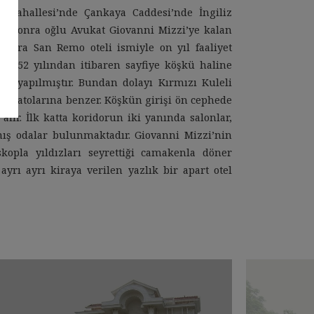
 Mahallesi’nde Çankaya Caddesi’nde İngiliz
aha sonra oğlu Avukat Giovanni Mizzi’ye kalan
 sonra San Remo oteli ismiyle on yıl faaliyet
, 1952 yılından itibaren sayfiye köşkü haline
an yapılmıştır. Bundan dolayı Kırmızı Kuleli
ağ şatolarına benzer. Köşkün girişi ön cephede
lır. İlk katta koridorun iki yanında salonlar,
mış odalar bulunmaktadır. Giovanni Mizzi’nin
skopla yıldızları seyrettiği camakenla döner
ayrı ayrı kiraya verilen yazlık bir apart otel