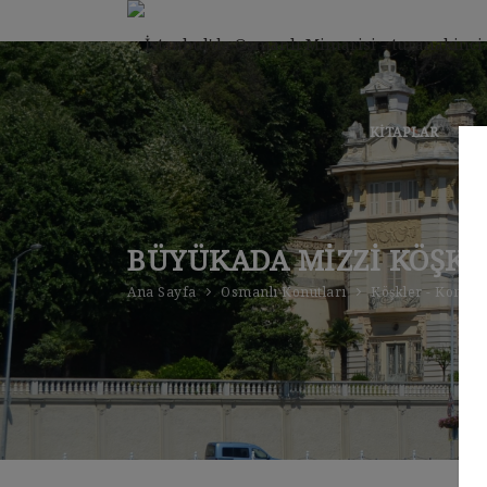
KITAPLAR
KLA
BÜYÜKADA MIZZI KÖŞK
Ana Sayfa
Osmanlı Konutları
Köşkler - Konakl