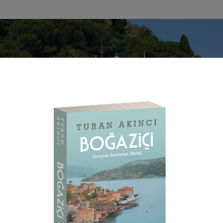
SIK OSMANLI MIMARISI
OSMANLI KONUTLARI
EKALLIYETLER 
Ü
ar
Büyükada Köşkleri
Büyükada Mizzi Köşkü