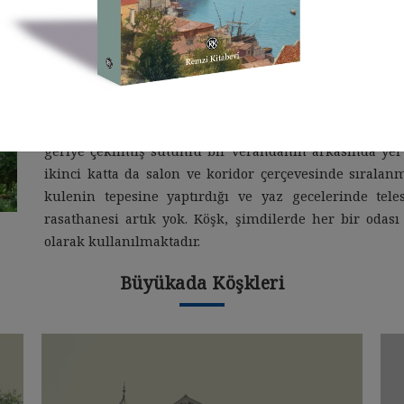
Mizzi Köşkü; İstanbul Adalar İlçesi Büyükada Nizam
uyruklu George Mizzi tarafından inşa ettirilmiştir. D
köşk, sonra defalarca el değiştirmiştir. 1930 yılından
göstermiştir. İkinci Dünya Savaşında kapalı olan köşk
gelmiştir. Solda bulunan kulesi kırmızı yığma tuğlad
Köşk olarak adlandırılmıştır. Bina görünüş olarak Ortaç
geriye çekilmiş sütunlu bir verandanın arkasında yer a
ikinci katta da salon ve koridor çerçevesinde sıralan
kulenin tepesine yaptırdığı ve yaz gecelerinde tele
rasathanesi artık yok. Köşk, şimdilerde her bir odası 
olarak kullanılmaktadır.
Büyükada Köşkleri