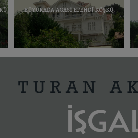
ŞKÜ
BÜYÜKADA AGASI EFENDI KÖŞKÜ