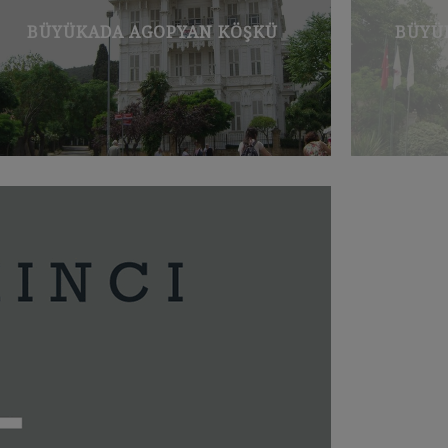
BÜYÜKADA AGOPYAN KÖŞKÜ
BÜYÜ