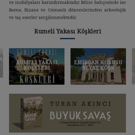
ve mobilyaları barındırmaktadır. Müze bahçesinde ise
Roma, Bizans ve Osmanlı dönemlerinden arkeolojik
ve taş eserler sergilenmektedir.
Rumeli Yakası Köşkleri
MELI YAKASI
EMIRGAN KORUSU
EMIRGA
KÖŞKLERI
BEYAZ KÖŞK
PEMB