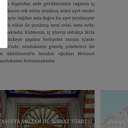
r. Yapı dışarıdan sade gözükmesine rağmen iç
itibaren celi sülüs yazılmış sekiz ayet vardır.
azmıştır. Sağdan sola doğru bu ayet yazılmıştır.
 celi sülüs ile yazılmış ismi celal, ismi nebi,
unmaktadır. Kubbenin iç yüzeyi oldukça fazla
ndan türbeye yapılan hediyeler zaman içinde
hanesi’nde, sandukanın gümüş şebekeleri ise
an Abdülmecit’le beraber oğulları Mehmet
sandukaları bulunmaktadır.
AYASOFYA VAFTIZHANE TÜRBELERI
BEYAZIT 