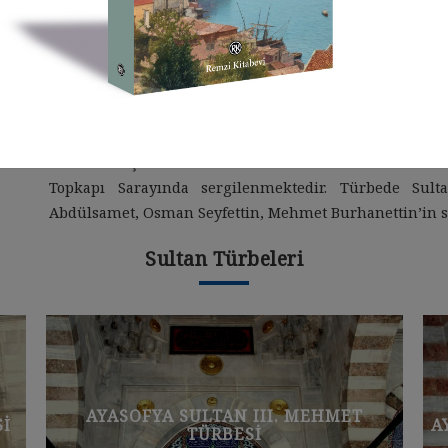
yazılmıştır. Yapıda iki sıra pencereler bulunmaktadı
kısımda bol miktarda süslemeler vardır. Kapı üzerinden 
Hattat Şefik Efendi Efendi bu ayetleri zerendüt olarak y
Yusuf Suresinin 90. Ayeti yazılmıştır. Duvar köşelerinde
çehar yar-ı Güzin, Hz. Hasan, Hz. Hüseyin isimleri ok
süslenmiştir. Sultan Abdülmecit’in evlatları tarafı
buradan taşınmaktadır. Kristal avize Galata Mevlevi
Topkapı Sarayında sergilenmektedir. Türbede Sult
Abdülsamet, Osman Seyfettin, Mehmet Burhanettin’in 
Sultan Türbeleri
AYASOFYA SULTAN III. MURAT TÜRBESI