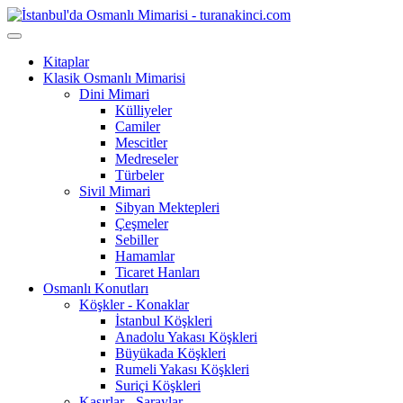
Kitaplar
Klasik Osmanlı Mimarisi
Dini Mimari
Külliyeler
Camiler
Mescitler
Medreseler
Türbeler
Sivil Mimari
Sibyan Mektepleri
Çeşmeler
Sebiller
Hamamlar
Ticaret Hanları
Osmanlı Konutları
Köşkler - Konaklar
İstanbul Köşkleri
Anadolu Yakası Köşkleri
Büyükada Köşkleri
Rumeli Yakası Köşkleri
Suriçi Köşkleri
Kasırlar - Saraylar