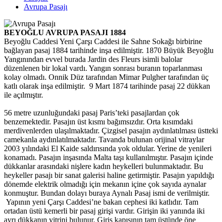
Avrupa Pasajı
BEYOĞLU AVRUPA PASAJI 1884
Beyoğlu Caddesi Yeni Çarşı Caddesi ile Sahne Sokağı birbirine
bağlayan pasaj 1884 tarihinde inşa edilmiştir. 1870 Büyük Beyoğlu
Yangınından evvel burada Jardin des Fleurs isimli balolar
düzenlenen bir lokal vardı. Yangın sonrası buranın toparlanması
kolay olmadı. Onnik Düz tarafından Mimar Pulgher tarafından üç
katlı olarak inşa edilmiştir. 9 Mart 1874 tarihinde pasaj 22 dükkan
ile açılmıştır.
56 metre uzunluğundaki pasaj Paris’teki pasajlardan çok
benzemektedir. Pasajın üst kısmı bağımsızdır. Orta kısımdaki
merdivenlerden ulaşılmaktadır. Çizgisel pasajın aydınlatılması üstteki
camekanla aydınlatılmaktadır. Tavanda bulunan orijinal vitraylar
2003 yılındaki El Kaide saldırısında yok oldular. Yerine de yenileri
konamadı. Pasajın inşasında Malta taşı kullanılmıştır. Pasajın içinde
dükkanlar arasındaki nişlere kadın heykelleri bulunmaktadır. Bu
heykeller pasajı bir sanat galerisi haline getirmiştir. Pasajın yapıldığı
dönemde elektrik olmadığı için mekanın içine çok sayıda aynalar
konmuştur. Bundan dolayı buraya Aynalı Pasaj ismi de verilmiştir.
Yapının yeni Çarşı Caddesi’ne bakan cephesi iki katlıdır. Tam
ortadan üstü kemerli bir pasaj girişi vardır. Girişin iki yanında iki
ayrı dükkanın vitrini bulunur. Giriş kapısının tam üstünde öne