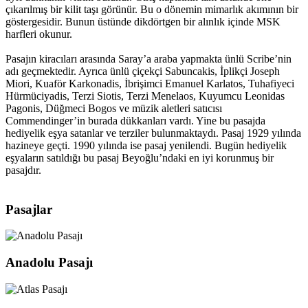
çıkarılmış bir kilit taşı görünür. Bu o dönemin mimarlık akımının bir
göstergesidir. Bunun üstünde dikdörtgen bir alınlık içinde MSK
harfleri okunur.
Pasajın kiracıları arasında Saray’a araba yapmakta ünlü Scribe’nin
adı geçmektedir. Ayrıca ünlü çiçekçi Sabuncakis, İplikçi Joseph
Miori, Kuaför Karkonadis, İbrişimci Emanuel Karlatos, Tuhafiyeci
Hürmüciyadis, Terzi Siotis, Terzi Menelaos, Kuyumcu Leonidas
Pagonis, Düğmeci Bogos ve müzik aletleri satıcısı
Commendinger’in burada dükkanları vardı. Yine bu pasajda
hediyelik eşya satanlar ve terziler bulunmaktaydı. Pasaj 1929 yılında
hazineye geçti. 1990 yılında ise pasaj yenilendi. Bugün hediyelik
eşyaların satıldığı bu pasaj Beyoğlu’ndaki en iyi korunmuş bir
pasajdır.
Pasajlar
Anadolu Pasajı