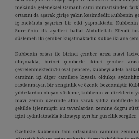
mekânda geleneksel Osmanlı cami mimarisinden farkl
ortasını da aşarak girişe yakın kesimdedir. Kubbenin g
iç mekânda şaşırtıcı bir etki yapmaktadır. Kubbenin
Suresi’nin ilk ayetleri hattat Abdulfettah Efendi tar
süslemeli iki çember kuşatmaktadır. Kubbe iki ana çe
Kubbenin ortası ile birinci çember arası mavi lacive
oluşmakta, birinci çemberle ikinci çember ara
çevrelenmektedir.16 oval pencere, kubbeyi adeta halkal
caminin içi diğer camilere kıyasla oldukça aydınlıkt
rastlanmayan bir zenginlik ve özenle bezenmiştir. Kub
yıldızlardan oluşan süsleme, kubbenin ve direklerin yan
mavi zemin üzerinde altın varak yıldız motiflerle ka
şekilde işlenmiştir. Bu tavanlardan zemine doğru süzü
içini aydınlatmakla kalmayıp ayrı bir güzellik sergiler.
Özellikle kubbenin tam ortasından caminin zemini