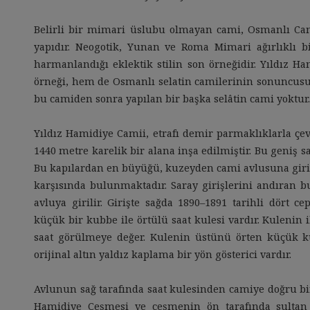
Belirli bir mimari üslubu olmayan cami, Osmanlı Ca
yapıdır. Neogotik, Yunan ve Roma Mimari ağırlıklı bi
harmanlandığı eklektik stilin son örneğidir. Yıldız
örneği, hem de Osmanlı selatin camilerinin sonuncus
bu camiden sonra yapılan bir başka selâtin cami yoktur.
Yıldız Hamidiye Camii, etrafı demir parmaklıklarla çe
1440 metre karelik bir alana inşa edilmiştir. Bu geniş sa
Bu kapılardan en büyüğü, kuzeyden cami avlusuna girile
karşısında bulunmaktadır. Saray girişlerini andıran b
avluya girilir. Girişte sağda 1890–1891 tarihli dört c
küçük bir kubbe ile örtülü saat kulesi vardır. Kulenin 
saat görülmeye değer. Kulenin üstünü örten küçük 
orijinal altın yaldız kaplama bir yön gösterici vardır.
Avlunun sağ tarafında saat kulesinden camiye doğru bir
Hamidiye Çeşmesi ve çeşmenin ön tarafında sultan 