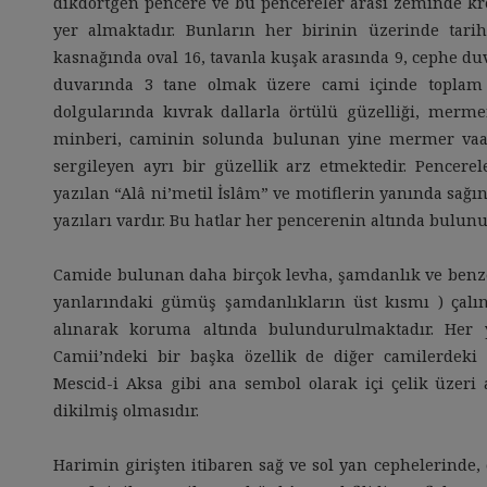
dikdörtgen pencere ve bu pencereler arası zeminde k
yer almaktadır. Bunların her birinin üzerinde tari
kasnağında oval 16, tavanla kuşak arasında 9, cephe du
duvarında 3 tane olmak üzere cami içinde toplam
dolgularında kıvrak dallarla örtülü güzelliği, merm
minberi, caminin solunda bulunan yine mermer vaaz
sergileyen ayrı bir güzellik arz etmektedir. Pencerel
yazılan “Alâ ni’metil İslâm” ve motiflerin yanında sağı
yazıları vardır. Bu hatlar her pencerenin altında bulunur
Camide bulunan daha birçok levha, şamdanlık ve benzer
yanlarındaki gümüş şamdanlıkların üst kısmı ) çalınm
alınarak koruma altında bulundurulmaktadır. Her y
Camii’ndeki bir başka özellik de diğer camilerdeki 
Mescid-i Aksa gibi ana sembol olarak içi çelik üzeri 
dikilmiş olmasıdır.
Harimin girişten itibaren sağ ve sol yan cephelerinde, 