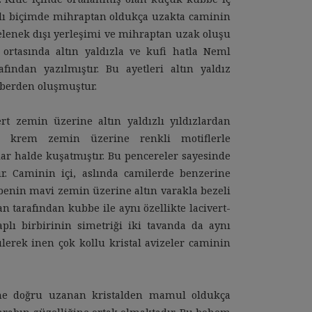
ı biçimde mihraptan oldukça uzakta caminin
elenek dışı yerleşimi ve mihraptan uzak oluşu
 ortasında altın yaldızla ve kufi hatla Neml
afından yazılmıştır. Bu ayetleri altın yaldız
mberden oluşmuştur.
rt zemin üzerine altın yaldızlı yıldızlardan
sı krem zemin üzerine renkli motiflerle
ar halde kuşatmıştır. Bu pencereler sayesinde
ır. Caminin içi, aslında camilerde benzerine
benin mavi zemin üzerine altın varakla bezeli
 tarafından kubbe ile aynı özellikte lacivert-
plı birbirinin simetriği iki tavanda da aynı
lerek inen çok kollu kristal avizeler caminin
ne doğru uzanan kristalden mamul oldukça