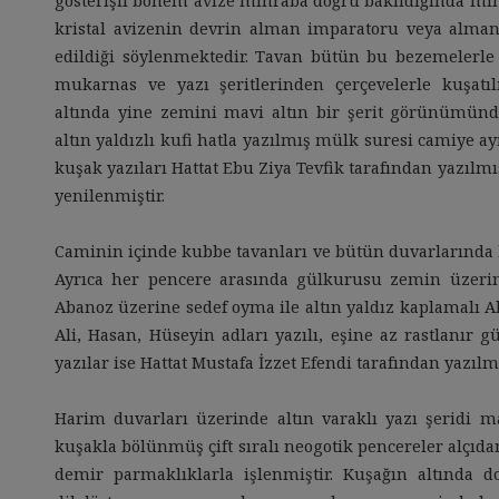
gösterişli bohem avize mihraba doğru bakıldığında mih
kristal avizenin devrin alman imparatoru veya alman
edildiği söylenmektedir. Tavan bütün bu bezemelerle bi
mukarnas ve yazı şeritlerinden çerçevelerle kuşatı
altında yine zemini mavi altın bir şerit görünümünd
altın yaldızlı kufi hatla yazılmış mülk suresi camiye a
kuşak yazıları Hattat Ebu Ziya Tevfik tarafından yazılm
yenilenmiştir.
Caminin içinde kubbe tavanları ve bütün duvarlarında bo
Ayrıca her pencere arasında gülkurusu zemin üzerin
Abanoz üzerine sedef oyma ile altın yaldız kaplamalı 
Ali, Hasan, Hüseyin adları yazılı, eşine az rastlanır g
yazılar ise Hattat Mustafa İzzet Efendi tarafından yazılmı
Harim duvarları üzerinde altın varaklı yazı şeridi ma
kuşakla bölünmüş çift sıralı neogotik pencereler alçıd
demir parmaklıklarla işlenmiştir. Kuşağın altında 