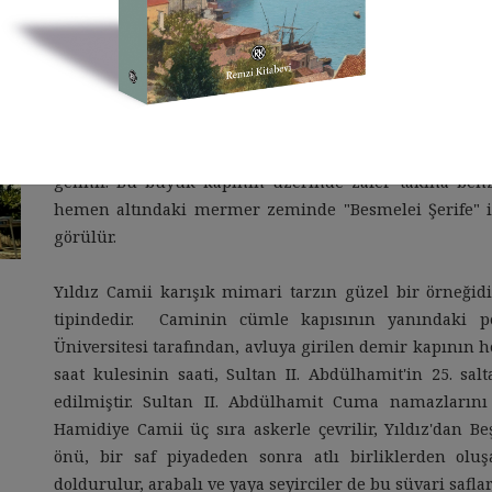
Yıldız Hamidiye Camii; İstanbul Boğazı’nın Rumeli ya
Sarayı arasında 1884-1886 yıllarında Sultan II.Abdülha
inşa ettirilmiştir.
Camii çevreleyen demir parmaklıkların arasındaki k
camiin iki yanında sağlı sollu beyaz mermer merdivenl
gelinir. Bu büyük kapının üzerinde zafer takına be
hemen altındaki mermer zeminde "Besmelei Şerife" ile
görülür.
Yıldız Camii karışık mimari tarzın güzel bir örneği
tipindedir. Caminin cümle kapısının yanındaki pen
Üniversitesi tarafından, avluya girilen demir kapının 
saat kulesinin saati, Sultan II. Abdülhamit'in 25. salt
edilmiştir. Sultan II. Abdülhamit Cuma namazlarını
Hamidiye Camii üç sıra askerle çevrilir, Yıldız'dan B
önü, bir saf piyadeden sonra atlı birliklerden oluş
doldurulur, arabalı ve yaya seyirciler de bu süvari saflar