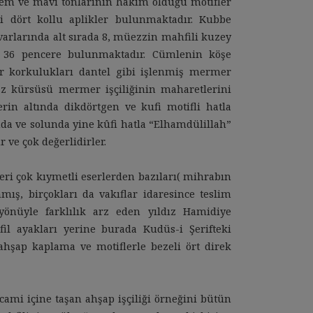
rem ve mavi tonlarının hâkim olduğu motifler
hi dört kollu aplikler bulunmaktadır. Kubbe
varlarında alt sırada 8, müezzin mahfili kuzey
 36 pencere bulunmaktadır. Cümlenin köşe
er korkulukları dantel gibi işlenmiş mermer
 kürsüsü mermer işçiliğinin maharetlerini
erin altında dikdörtgen ve kufi motifli hatla
nda ve solunda yine kûfi hatla “Elhamdülillah”
 ve çok değerlidirler.
i çok kıymetli eserlerden bazıları( mihrabın
ış, birçokları da vakıflar idaresince teslim
önüyle farklılık arz eden yıldız Hamidiye
fil ayakları yerine burada Kudüs-i Şerifteki
ahşap kaplama ve motiflerle bezeli ört direk
cami içine taşan ahşap işçiliği örneğini bütün