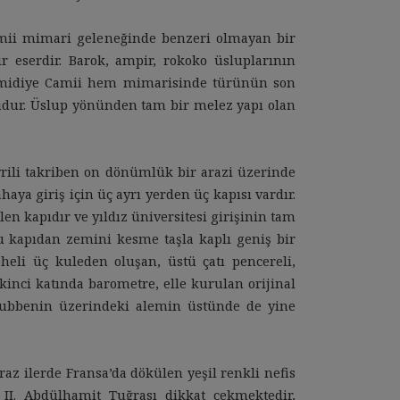
mii mimari geleneğinde benzeri olmayan bir
r eserdir. Barok, ampir, rokoko üsluplarının
 Hamidiye Camii hem mimarisinde türünün son
udur. Üslup yönünden tam bir melez yapı olan
vrili takriben on dönümlük bir arazi üzerinde
haya giriş için üç ayrı yerden üç kapısı vardır.
n kapıdır ve yıldız üniversitesi girişinin tam
u kapıdan zemini kesme taşla kaplı geniş bir
epheli üç kuleden oluşan, üstü çatı pencereli,
ikinci katında barometre, elle kurulan orijinal
kubbenin üzerindeki alemin üstünde de yine
az ilerde Fransa’da dökülen yeşil renkli nefis
II. Abdülhamit Tuğrası dikkat çekmektedir,