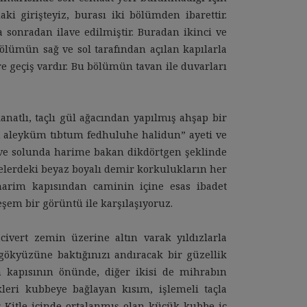
i girişteyiz, burası iki bölümden ibarettir.
sonradan ilave edilmiştir. Buradan ikinci ve
 bölümün sağ ve sol tarafından açılan kapılarla
e geçiş vardır. Bu bölümün tavan ile duvarları
natlı, taçlı gül ağacından yapılmış ahşap bir
 aleyküm tıbtum fedhuluhe halidun” ayeti ve
a ve solunda harime bakan dikdörtgen şeklinde
elerdeki beyaz boyalı demir korkulukların her
 harim kapısından caminin içine esas ibadet
şem bir görüntü ile karşılaşıyoruz.
civert zemin üzerine altın varak yıldızlarla
gökyüzüne baktığınızı andıracak bir güzellik
m kapısının önünde, diğer ikisi de mihrabın
leri kubbeye bağlayan kısım, işlemeli taçla
. Kitle içinde ortalanmış olan küçük kubbe iç