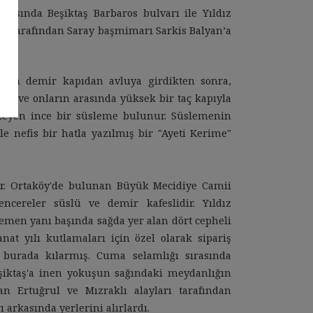
kasında Beşiktaş Barbaros bulvarı ile Yıldız
mit tarafından Saray başmimarı Sarkis Balyan’a
alın demir kapıdan avluya girdikten sonra,
er ve onların arasında yüksek bir taç kapıyla
nzeyen ince bir süsleme bulunur. Süslemenin
 nefis bir hatla yazılmış bir "Ayeti Kerime"
dir. Ortaköy'de bulunan Büyük Mecidiye Camii
cereler süslü ve demir kafeslidir. Yıldız
hemen yanı başında sağda yer alan dört cepheli
anat yılı kutlamaları için özel olarak sipariş
 burada kılarmış. Cuma selamlığı sırasında
eşiktaş'a inen yokuşun sağındaki meydanlığın
an Ertuğrul ve Mızraklı alayları tarafından
ı arkasında yerlerini alırlardı.