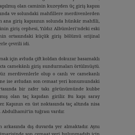
apılmış olan caminin kuzeyden üç giriş kapısı
sağında ve solundaki mahfillere merdivenlerden
n ana giriş kapısının solunda hünkâr mahfili,
inin giriş cephesi, Yıldız Albümleri’ndeki eski
enin ortasındaki küçük giriş bölümü orijinal
e çevrili idi.
mak için avluda çift koldan dokuzar basamaklı
kta camekânlı giriş sundurmaları örtülmüştü.
düz merdivenlerle olup o canlı ve camekanlı
e ise avludan son cemaat yeri konumundaki
rtasında bir zafer takı görünümünde kubbe
kmış olan taç kapıdan girilir. Bu kapı saray
r. Kapının en üst noktasında taç altında nisa
I. Abdulhamit’in tuğrası vardır.
n arkasında dış duvarda yer almaktadır. Aynı
imarisinde son cemaat yeri bulunmadığı için