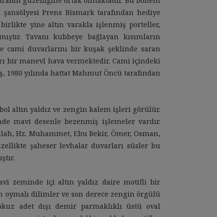
rabın güzelliğine ortak olmaktadır. Bu bohem
 şansölyesi Prens Bismark tarafından hediye
rlikte yine altın varakla işlenmiş porteller,
lmıştır. Tavanı kubbeye bağlayan kısımların
e cami duvarlarını bir kuşak şeklinde saran
yrı bir manevî hava vermektedir. Cami içindeki
ış, 1980 yılında hattat Mahmut Öncü tarafından
l altın yaldız ve zengin kalem işleri görülür.
de mavi desenle bezenmiş işlemeler vardır.
Allah, Hz. Muhammet, Ebu Bekir, Ömer, Osman,
üzellikte şaheser levhalar duvarları süsler bu
ştır.
vi zeminde içi altın yaldız daire motifli bir
an oymalı dilimler ve son derece zengin örgülü
dokuz adet dışı demir parmaklıklı üstü oval