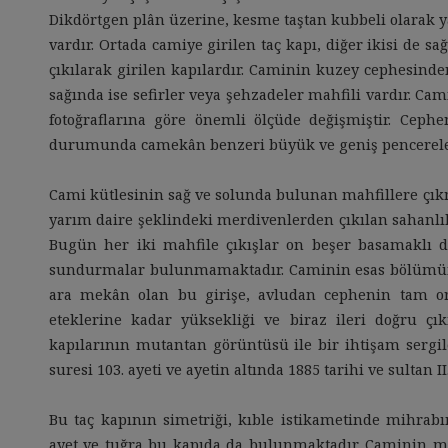
Dikdörtgen plân üzerine, kesme taştan kubbeli olarak y
vardır. Ortada camiye girilen taç kapı, diğer ikisi de 
çıkılarak girilen kapılardır. Caminin kuzey cephesinde
sağında ise sefirler veya şehzadeler mahfili vardır. Cam
fotoğraflarına göre önemli ölçüde değişmiştir. Ceph
durumunda camekân benzeri büyük ve geniş pencerelerl
Cami kütlesinin sağ ve solunda bulunan mahfillere çık
yarım daire şeklindeki merdivenlerden çıkılan sahanlı
Bugün her iki mahfile çıkışlar on beşer basamaklı 
sundurmalar bulunmamaktadır. Caminin esas bölümün
ara mekân olan bu girişe, avludan cephenin tam o
eteklerine kadar yüksekliği ve biraz ileri doğru çı
kapılarının mutantan görüntüsü ile bir ihtişam sergile
suresi 103. ayeti ve ayetin altında 1885 tarihi ve sultan I
Bu taç kapının simetriği, kıble istikametinde mihrabı
ayet ve tuğra bu kapıda da bulunmaktadır. Caminin m