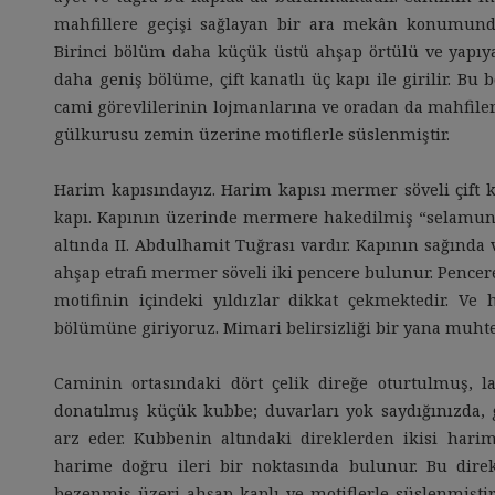
mahfillere geçişi sağlayan bir ara mekân konumundak
Birinci bölüm daha küçük üstü ahşap örtülü ve yapıya 
daha geniş bölüme, çift kanatlı üç kapı ile girilir. Bu
cami görevlilerinin lojmanlarına ve oradan da mahfiler
gülkurusu zemin üzerine motiflerle süslenmiştir.
Harim kapısındayız. Harim kapısı mermer söveli çift ka
kapı. Kapının üzerinde mermere hakedilmiş “selamun
altında II. Abdulhamit Tuğrası vardır. Kapının sağınd
ahşap etrafı mermer söveli iki pencere bulunur. Pencer
motifinin içindeki yıldızlar dikkat çekmektedir. Ve
bölümüne giriyoruz. Mimari belirsizliği bir yana muhte
Caminin ortasındaki dört çelik direğe oturtulmuş, la
donatılmış küçük kubbe; duvarları yok saydığınızda, 
arz eder. Kubbenin altındaki direklerden ikisi hari
harime doğru ileri bir noktasında bulunur. Bu direk
bezenmiş üzeri ahşap kaplı ve motiflerle süslenmiştir