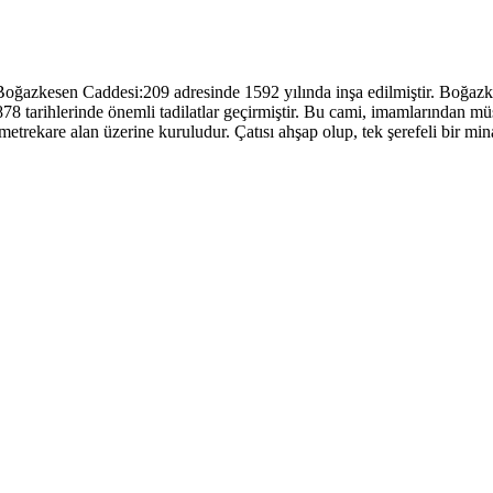
oğazkesen Caddesi:209 adresinde 1592 yılında inşa edilmiştir. Boğa
 1878 tarihlerinde önemli tadilatlar geçirmiştir. Bu cami, imamlarından
etrekare alan üzerine kuruludur. Çatısı ahşap olup, tek şerefeli bir min