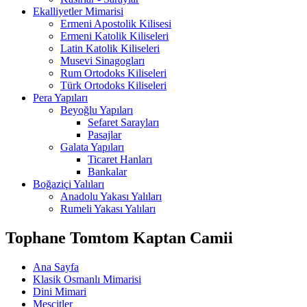
Ekalliyetler Mimarisi
Ermeni Apostolik Kilisesi
Ermeni Katolik Kiliseleri
Latin Katolik Kiliseleri
Musevi Sinagogları
Rum Ortodoks Kiliseleri
Türk Ortodoks Kiliseleri
Pera Yapıları
Beyoğlu Yapıları
Sefaret Sarayları
Pasajlar
Galata Yapıları
Ticaret Hanları
Bankalar
Boğaziçi Yalıları
Anadolu Yakası Yalıları
Rumeli Yakası Yalıları
Tophane Tomtom Kaptan Camii
Ana Sayfa
Klasik Osmanlı Mimarisi
Dini Mimari
Mescitler