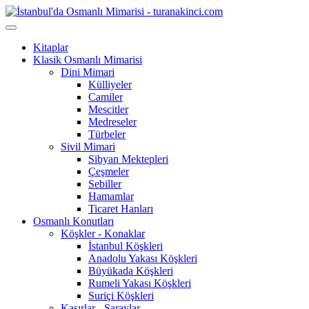
Kitaplar
Klasik Osmanlı Mimarisi
Dini Mimari
Külliyeler
Camiler
Mescitler
Medreseler
Türbeler
Sivil Mimari
Sibyan Mektepleri
Çeşmeler
Sebiller
Hamamlar
Ticaret Hanları
Osmanlı Konutları
Köşkler - Konaklar
İstanbul Köşkleri
Anadolu Yakası Köşkleri
Büyükada Köşkleri
Rumeli Yakası Köşkleri
Suriçi Köşkleri
Kasırlar - Saraylar