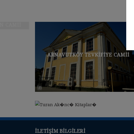
EVKIFIYE CAMII
AZAPKAPI EMEKYEMEZ
İLETIŞIM BILGILERI