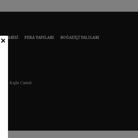
MIMARISI
PERA YAPILARI
BOĞAZIÇI YALILARI
CLOSE
Paşa Kışla Camii