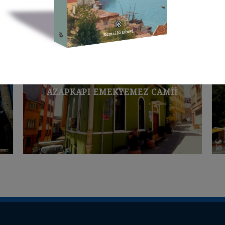
Rumeli Yakası Mescitleri
 CAMII
BEBEK HÜMAYUNU ABAT CAMII