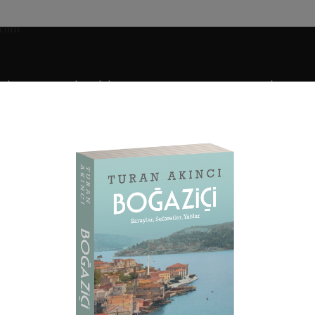
SIK OSMANLI MIMARISI
OSMANLI KONUTLARI
EKALLIYETLER 
ASAN PAŞA KIŞLA CAMII
i
Mescitler
Rumeli Yakası Mescitleri
Kasımpaşa Cezayirli Hasan 