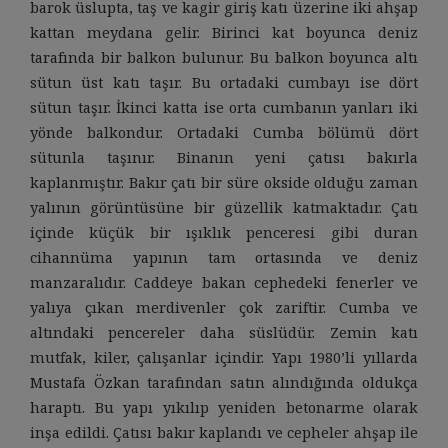
barok üslupta, taş ve kagir giriş katı üzerine iki ahşap
kattan meydana gelir. Birinci kat boyunca deniz
tarafında bir balkon bulunur. Bu balkon boyunca altı
sütun üst katı taşır. Bu ortadaki cumbayı ise dört
sütun taşır. İkinci katta ise orta cumbanın yanları iki
yönde balkondur. Ortadaki Cumba bölümü dört
sütunla taşınır. Binanın yeni çatısı bakırla
kaplanmıştır. Bakır çatı bir süre okside olduğu zaman
yalının görüntüsüne bir güzellik katmaktadır. Çatı
içinde küçük bir ışıklık penceresi gibi duran
cihannüma yapının tam ortasında ve deniz
manzaralıdır. Caddeye bakan cephedeki fenerler ve
yalıya çıkan merdivenler çok zariftir. Cumba ve
altındaki pencereler daha süslüdür. Zemin katı
mutfak, kiler, çalışanlar içindir. Yapı 1980’li yıllarda
Mustafa Özkan tarafından satın alındığında oldukça
haraptı. Bu yapı yıkılıp yeniden betonarme olarak
inşa edildi. Çatısı bakır kaplandı ve cepheler ahşap ile