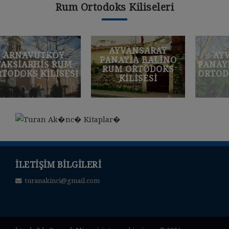
Rum Ortodoks Kiliseleri
AYVANSARAY
AYVANSARAY
PANAYIA BALINO
PANAYIA SUDA RUM
RUM ORTODOKS
I
ORTODOKS KILISESI
KILISESI
İLETIŞIM BILGILERI
turanakinci@gmail.com