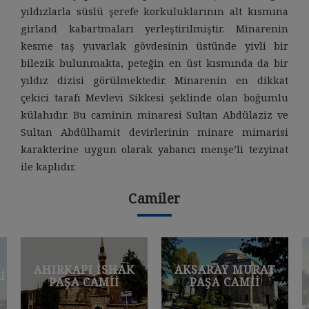
yıldızlarla süslü şerefe korkuluklarının alt kısmına
girland kabartmaları yerleştirilmiştir. Minarenin
kesme taş yuvarlak gövdesinin üstünde yivli bir
bilezik bulunmakta, peteğin en üst kısmında da bir
yıldız dizisi görülmektedir. Minarenin en dikkat
çekici tarafı Mevlevi Sikkesi şeklinde olan boğumlu
külahıdır. Bu caminin minaresi Sultan Abdülaziz ve
Sultan Abdülhamit devirlerinin minare mimarisi
karakterine uygun olarak yabancı menşe’li tezyinat
ile kaplıdır.
Camiler
AHIRKAPI İSHAK
AKSARAY MURAT
I
PAŞA CAMII
PAŞA CAMII