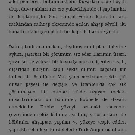
adet penceresi bulunmaktadır. Duvarları sade boyalı
olup, duvar altları 125 cm yüksekliğinde ahşap lambri
ile kaplanmıştır. Son cemaat yerine kaim bu ara
mekândan mihrap ekseninde açılan ahşap söveli, iki
kanatlı dikdörtgen plânlı bir kapı ile harime girilir.
Daire planlı ana mekan, alışılmış cami plan tiplerine
aykırı, şaşırtıcı bir görünüm arz eder. Harimin üzeri,
yuvarlak ve yüksek bir kasnağa oturan, içerden sıvalı,
dışarıdan kurşun kaplı sekiz dilimli bağdadi bir
kubbe ile örtülüdür. Yan yana sıralanan sekiz çift
duvar payesi ile değişik ve İstanbul’da çok sık
görülmeyen bir mimari ifade taşıyan mekan
duvarlarındaki bu bölümler, kubbede de devam
etmektedir. Kubbe yüzeyi ortadaki dairenin
çevresinden sekiz bölüme ayrılmış ve orta daire ile
bölümler ahşaptan yapılan ve yüzeye tespit edilen
yapraklı çelenk ve kurdelelerle Türk Ampir üslubuna