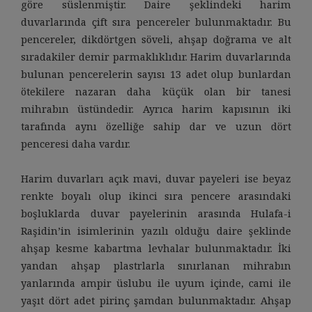
göre süslenmiştir. Daire şeklindeki harim
duvarlarında çift sıra pencereler bulunmaktadır. Bu
pencereler, dikdörtgen söveli, ahşap doğrama ve alt
sıradakiler demir parmaklıklıdır. Harim duvarlarında
bulunan pencerelerin sayısı 13 adet olup bunlardan
ötekilere nazaran daha küçük olan bir tanesi
mihrabın üstündedir. Ayrıca harim kapısının iki
tarafında aynı özelliğe sahip dar ve uzun dört
penceresi daha vardır.
Harim duvarları açık mavi, duvar payeleri ise beyaz
renkte boyalı olup ikinci sıra pencere arasındaki
boşluklarda duvar payelerinin arasında Hulafa-i
Raşidin’in isimlerinin yazılı olduğu daire şeklinde
ahşap kesme kabartma levhalar bulunmaktadır. İki
yandan ahşap plastrlarla sınırlanan mihrabın
yanlarında ampir üslubu ile uyum içinde, cami ile
yaşıt dört adet pirinç şamdan bulunmaktadır. Ahşap