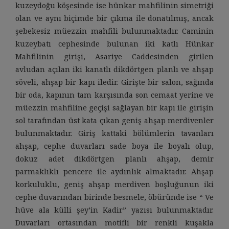
kuzeydoğu köşesinde ise hünkar mahfilinin simetriği
olan ve aynı biçimde bir çıkma ile donatılmış, ancak
şebekesiz müezzin mahfili bulunmaktadır. Caminin
kuzeybatı cephesinde bulunan iki katlı Hünkar
Mahfilinin girişi, Asariye Caddesinden girilen
avludan açılan iki kanatlı dikdörtgen planlı ve ahşap
söveli, ahşap bir kapı iledir. Girişte bir salon, sağında
bir oda, kapının tam karşısında son cemaat yerine ve
müezzin mahfiline geçişi sağlayan bir kapı ile girişin
sol tarafından üst kata çıkan geniş ahşap merdivenler
bulunmaktadır. Giriş kattaki bölümlerin tavanları
ahşap, cephe duvarları sade boya ile boyalı olup,
dokuz adet dikdörtgen planlı ahşap, demir
parmaklıklı pencere ile aydınlık almaktadır. Ahşap
korkuluklu, geniş ahşap merdiven boşluğunun iki
cephe duvarından birinde besmele, öbüründe ise “ Ve
hüve ala külli şey’in Kadir” yazısı bulunmaktadır.
Duvarları ortasından motifli bir renkli kuşakla