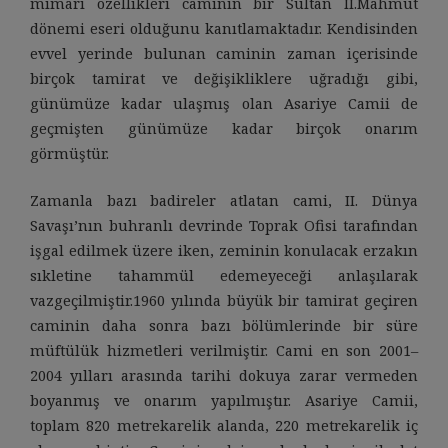
mimari özellikleri caminin bir Sultan II.Mahmut
dönemi eseri olduğunu kanıtlamaktadır. Kendisinden
evvel yerinde bulunan caminin zaman içerisinde
birçok tamirat ve değişikliklere uğradığı gibi,
günümüze kadar ulaşmış olan Asariye Camii de
geçmişten günümüze kadar birçok onarım
görmüştür.
Zamanla bazı badireler atlatan cami, II. Dünya
Savaşı’nın buhranlı devrinde Toprak Ofisi tarafından
işgal edilmek üzere iken, zeminin konulacak erzakın
sıkletine tahammül edemeyeceği anlaşılarak
vazgeçilmiştir.1960 yılında büyük bir tamirat geçiren
caminin daha sonra bazı bölümlerinde bir süre
müftülük hizmetleri verilmiştir. Cami en son 2001–
2004 yılları arasında tarihi dokuya zarar vermeden
boyanmış ve onarım yapılmıştır. Asariye Camii,
toplam 820 metrekarelik alanda, 220 metrekarelik iç