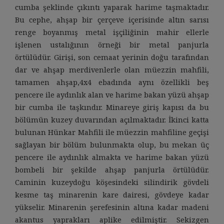
cumba şeklinde çıkıntı yaparak harime taşmaktadır.
Bu cephe, ahşap bir çerçeve içerisinde altın sarısı
renge boyanmış metal işçiliğinin mahir ellerle
işlenen ustalığının örneği bir metal panjurla
örtülüdür. Girişi, son cemaat yerinin doğu tarafından
dar ve ahşap merdivenlerle olan müezzin mahfili,
tamamen ahşap,4x4 ebadında aynı özellikli beş
pencere ile aydınlık alan ve harime bakan yüzü ahşap
bir cumba ile taşkındır. Minareye giriş kapısı da bu
bölümün kuzey duvarından açılmaktadır. İkinci katta
bulunan Hünkar Mahfili ile müezzin mahfiline geçişi
sağlayan bir bölüm bulunmakta olup, bu mekan üç
pencere ile aydınlık almakta ve harime bakan yüzü
bombeli bir şekilde ahşap panjurla örtülüdür.
Caminin kuzeydoğu köşesindeki silindirik gövdeli
kesme taş minarenin kare dairesi, gövdeye kadar
yükselir. Minarenin şerefesinin altına kadar madeni
akantus yaprakları aplike edilmiştir. Sekizgen