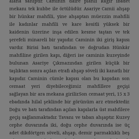
alana sahiptir. Caminin daire planlı kagir ibadet
mekanı tek kubbe ile örtülüdür. Asariye Camii ahşap
bir hünkar mahfili, yine ahşaptan müezzin mahfili
ile kadınlar mahfili ve kare kesitli yüksek bir
kaidenin üzerine inşa edilen kesme taştan ve tek
şerefeli minareli bir yapıdır. Caminin iki giriş kapısı
vardır. Birisi batı tarafından ve doğrudan Hünkâr
mahfiline girilen kapı, diğeri ise caminin kuzeyinde
bulunan Asariye Çıkmazından girilen küçük bir
taşlıktan sonra açılan etrafı ahşap söveli iki kanatlı bir
kapıdır. Caminin cümle kapısı olan bu kapıdan son
cemaat yeri diyebileceğimiz mahfillere geçişi
sağlayan bir ara mekana girilir.Son cemaat yeri, 15 x 3
ebadında hilal şeklinde bir görünüm arz etmektedir.
Doğu ve batı tarafından açılan kapılarla üst mahfilere
geçiş sağlanmaktadır. Tavanı ve taban ahşaptır. Kuzey
cephe duvarında iki, doğu cephe duvarında ise üç
adet dikdörtgen söveli, ahşap, demir parmaklıklı beş