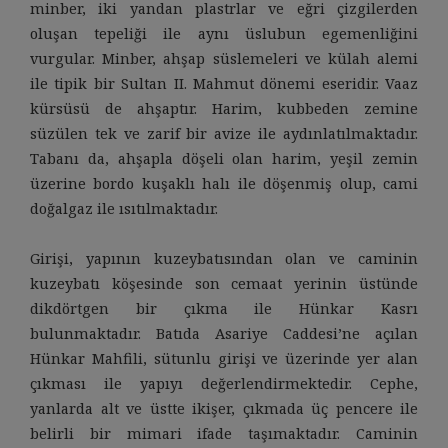
minber, iki yandan plastrlar ve eğri çizgilerden
oluşan tepeliği ile aynı üslubun egemenliğini
vurgular. Minber, ahşap süslemeleri ve külah alemi
ile tipik bir Sultan II. Mahmut dönemi eseridir. Vaaz
kürsüsü de ahşaptır. Harim, kubbeden zemine
süzülen tek ve zarif bir avize ile aydınlatılmaktadır.
Tabanı da, ahşapla döşeli olan harim, yeşil zemin
üzerine bordo kuşaklı halı ile döşenmiş olup, cami
doğalgaz ile ısıtılmaktadır.
Girişi, yapının kuzeybatısından olan ve caminin
kuzeybatı köşesinde son cemaat yerinin üstünde
dikdörtgen bir çıkma ile Hünkar Kasrı
bulunmaktadır. Batıda Asariye Caddesi’ne açılan
Hünkar Mahfili, sütunlu girişi ve üzerinde yer alan
çıkması ile yapıyı değerlendirmektedir. Cephe,
yanlarda alt ve üstte ikişer, çıkmada üç pencere ile
belirli bir mimari ifade taşımaktadır. Caminin