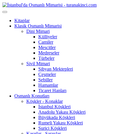
Kitaplar
Klasik Osmanlı Mimarisi
Dini Mimari
Külliyeler
Camiler
Mescitler
Medreseler
Türbeler
Sivil Mimari
Sibyan Mektepleri
Çeşmeler
Sebiller
Hamamlar
Ticaret Hanları
Osmanlı Konutları
Köşkler - Konaklar
İstanbul Köşkleri
Anadolu Yakası Köşkleri
Büyükada Köşkleri
Rumeli Yakası Köşkleri
Suriçi Köşkleri
Kasırlar - Saraylar