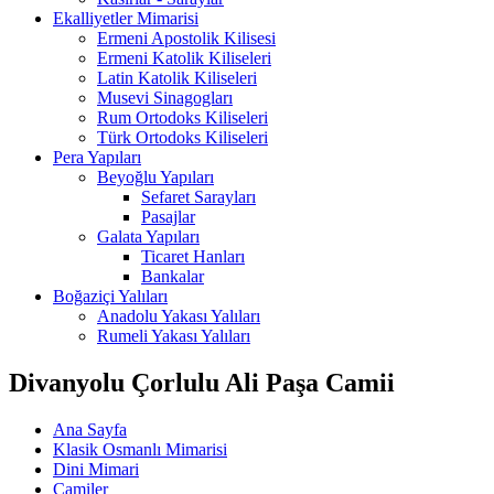
Ekalliyetler Mimarisi
Ermeni Apostolik Kilisesi
Ermeni Katolik Kiliseleri
Latin Katolik Kiliseleri
Musevi Sinagogları
Rum Ortodoks Kiliseleri
Türk Ortodoks Kiliseleri
Pera Yapıları
Beyoğlu Yapıları
Sefaret Sarayları
Pasajlar
Galata Yapıları
Ticaret Hanları
Bankalar
Boğaziçi Yalıları
Anadolu Yakası Yalıları
Rumeli Yakası Yalıları
Divanyolu Çorlulu Ali Paşa Camii
Ana Sayfa
Klasik Osmanlı Mimarisi
Dini Mimari
Camiler