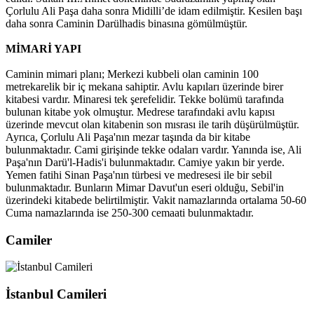
Çorlulu Ali Paşa daha sonra Midilli’de idam edilmiştir. Kesilen başı
daha sonra Caminin Darülhadis binasına gömülmüştür.
MİMARİ YAPI
Caminin mimari planı; Merkezi kubbeli olan caminin 100
metrekarelik bir iç mekana sahiptir. Avlu kapıları üzerinde birer
kitabesi vardır. Minaresi tek şerefelidir. Tekke bolümü tarafında
bulunan kitabe yok olmuştur. Medrese tarafındaki avlu kapısı
üzerinde mevcut olan kitabenin son mısrası ile tarih düşürülmüştür.
Ayrıca, Çorlulu Ali Paşa'nın mezar taşında da bir kitabe
bulunmaktadır. Cami girişinde tekke odaları vardır. Yanında ise, Ali
Paşa'nın Darü'l-Hadis'i bulunmaktadır. Camiye yakın bir yerde.
Yemen fatihi Sinan Paşa'nın türbesi ve medresesi ile bir sebil
bulunmaktadır. Bunların Mimar Davut'un eseri olduğu, Sebil'in
üzerindeki kitabede belirtilmiştir. Vakit namazlarında ortalama 50-60
Cuma namazlarında ise 250-300 cemaati bulunmaktadır.
Camiler
İstanbul Camileri