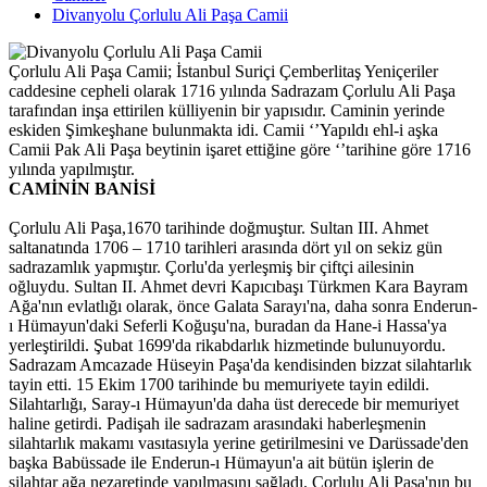
Divanyolu Çorlulu Ali Paşa Camii
Çorlulu Ali Paşa Camii; İstanbul Suriçi Çemberlitaş Yeniçeriler
caddesine cepheli olarak 1716 yılında Sadrazam Çorlulu Ali Paşa
tarafından inşa ettirilen külliyenin bir yapısıdır. Caminin yerinde
eskiden Şimkeşhane bulunmakta idi. Camii ‘’Yapıldı ehl-i aşka
Camii Pak Ali Paşa beytinin işaret ettiğine göre ‘’tarihine göre 1716
yılında yapılmıştır.
CAMİNİN BANİSİ
Çorlulu Ali Paşa,1670 tarihinde doğmuştur. Sultan III. Ahmet
saltanatında 1706 – 1710 tarihleri arasında dört yıl on sekiz gün
sadrazamlık yapmıştır. Çorlu'da yerleşmiş bir çiftçi ailesinin
oğluydu. Sultan II. Ahmet devri Kapıcıbaşı Türkmen Kara Bayram
Ağa'nın evlatlığı olarak, önce Galata Sarayı'na, daha sonra Enderun-
ı Hümayun'daki Seferli Koğuşu'na, buradan da Hane-i Hassa'ya
yerleştirildi. Şubat 1699'da rikabdarlık hizmetinde bulunuyordu.
Sadrazam Amcazade Hüseyin Paşa'da kendisinden bizzat silahtarlık
tayin etti. 15 Ekim 1700 tarihinde bu memuriyete tayin edildi.
Silahtarlığı, Saray-ı Hümayun'da daha üst derecede bir memuriyet
haline getirdi. Padişah ile sadrazam arasındaki haberleşmenin
silahtarlık makamı vasıtasıyla yerine getirilmesini ve Darüssade'den
başka Babüssade ile Enderun-ı Hümayun'a ait bütün işlerin de
silahtar ağa nezaretinde yapılmasını sağladı. Çorlulu Ali Paşa'nın bu