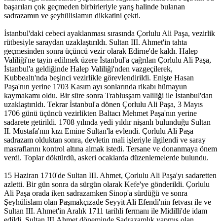
başarıları çok geçmeden birbirleriyle yarış halinde bulanan
sadrazamın ve şeyhülislamın dikkatini çekti.
İstanbul'daki cebeci ayaklanması sırasında Çorlulu Ali Paşa, vezirlik
rütbesiyle saraydan uzaklaştırıldı. Sultan III. Ahmet'in tahta
geçmesinden sonra üçüncü vezir olarak Edirne'de kaldı. Halep
Valiliği'ne tayin edilmek üzere İstanbul'a çağrılan Çorlulu Ali Paşa,
İstanbul'a geldiğinde Halep Valiliği'nden vazgeçilerek,
Kubbealtı'nda beşinci vezirlikle görevlendirildi. Enişte Hasan
Paşa'nın yerine 1703 Kasım ayı sonlarında rikabı hümayun
kaymakamı oldu. Bir süre sonra Trablusşam valiliği ile İstanbul'dan
uzaklaştırıldı. Tekrar İstanbul'a dönen Çorlulu Ali Paşa, 3 Mayıs
1706 günü üçüncü vezirlikten Baltacı Mehmet Paşa'nın yerine
sadarete getirildi. 1708 yılında yedi yıldır nişanlı bulunduğu Sultan
II. Mustafa'nın kızı Emine Sultan'la evlendi. Çorlulu Ali Paşa
sadrazam olduktan sonra, devletin mali işleriyle ilgilendi ve saray
masraflarını kontrol altına almak istedi. Tersane ve donanmaya önem
verdi. Toplar döktürdü, askeri ocaklarda düzenlemelerde bulundu.
15 Haziran 1710'de Sultan III. Ahmet, Çorlulu Ali Paşa'yı sadaretten
azletti. Bir gün sonra da sürgün olarak Kefe'ye gönderildi. Çorlulu
Ali Paşa orada iken sadrazamken Sinop'a sürdüğü ve sonra
Şeyhülislam olan Paşmakçızade Seyyit Ali Efendi'nin fetvası ile ve
Sultan III. Ahmet'in Aralık 1711 tarihli fermanı ile Midilli'de idam
edildi. Sultan III.Ahmet döneminde Sadrazamlık yapmış olan