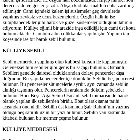
derece sade ve gösterişsizdir. Ahşap kadınlar mahfeli daha zarif inşa
edilmiştir. Cami içindeki kalem işi süslemeler geç devirlerde
yapılmış zevksiz ve ucuz bezemelerdir. Özgün halinin ise
kütüphanedekiler gibi barok ve güzel süslemeler olduğunu tahmin
ediyorum. Külliye eğimli bir arazide inşa edildiği için cami üst kotta
bulunmaktadır. Caminin altına dükkanlar yapılmıştır. Yapının tam
köşesinde ise bir barok sebil bulunur.
KÜLLİYE SEBİLİ
Sebil mermerden yapılmış olup kubbesi kurşun ile kaplanmıştır.
Geleneksel tüm sebiller gibi geniş bir saçağı bulunur. Osmanlı
Sebilleri genelde dairesel olduklarından dolayı pencereler dışa
doğrudur. Bu yapıda pencereler içe dönüktür. Sebilin beş penceresi
bulunur. Bu pencereler sütüncelerle ayrılır, aynı zamanda sebilin
alınlığı taşınmış olur. Pencerelerin aralarında döküm şebekeler
bulunur. Hacı Beşir Ağa Sebili Osmanlı sebil mimarisinde barok
olarak yapılan ilk sebillerden biridir. Ebat olarak sanat tarihi
açısından önemlidir. Sebilin üst kısmında Şair Rahmi’nin yazmış
olduğu beş satırlık uzun bir yazı bulunur. Sebilin yan kısmında
kitabesi bulunan bir mermer çeşme bulunur.
KÜLLİYE MEDRESESİ