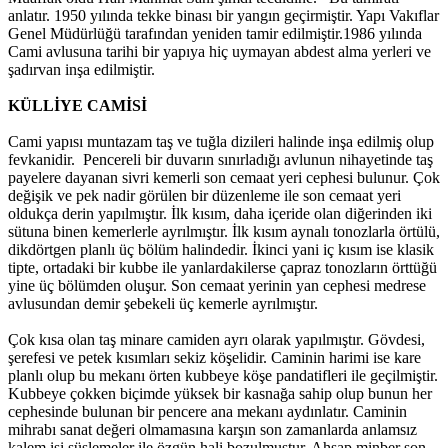
anlatır. 1950 yılında tekke binası bir yangın geçirmiştir. Yapı Vakıflar
Genel Müdürlüğü tarafından yeniden tamir edilmiştir.1986 yılında
Cami avlusuna tarihi bir yapıya hiç uymayan abdest alma yerleri ve
şadırvan inşa edilmiştir.
KÜLLİYE CAMİSİ
Cami yapısı muntazam taş ve tuğla dizileri halinde inşa edilmiş olup
fevkanidir. Pencereli bir duvarın sınırladığı avlunun nihayetinde taş
payelere dayanan sivri kemerli son cemaat yeri cephesi bulunur. Çok
değişik ve pek nadir görülen bir düzenleme ile son cemaat yeri
oldukça derin yapılmıştır. İlk kısım, daha içeride olan diğerinden iki
sütuna binen kemerlerle ayrılmıştır. İlk kısım aynalı tonozlarla örtülü,
dikdörtgen planlı üç bölüm halindedir. İkinci yani iç kısım ise klasik
tipte, ortadaki bir kubbe ile yanlardakilerse çapraz tonozların örttüğü
yine üç bölümden oluşur. Son cemaat yerinin yan cephesi medrese
avlusundan demir şebekeli üç kemerle ayrılmıştır.
Çok kısa olan taş minare camiden ayrı olarak yapılmıştır. Gövdesi,
şerefesi ve petek kısımları sekiz köşelidir. Caminin harimi ise kare
planlı olup bu mekanı örten kubbeye köşe pandatifleri ile geçilmiştir.
Kubbeye çokken biçimde yüksek bir kasnağa sahip olup bunun her
cephesinde bulunan bir pencere ana mekanı aydınlatır. Caminin
mihrabı sanat değeri olmamasına karşın son zamanlarda anlamsız
kalem işi süslemeler ile özgün hali bozulmuştur. Ahşap minber son