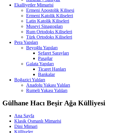
Ekalliyetler Mimarisi
Ermeni Apostolik Kilisesi
Ermeni Katolik Kiliseleri
Latin Katolik Kiliseleri
Musevi Sinagogları
Rum Ortodoks Kiliseleri
Türk Ortodoks Kiliseleri
Pera Yapıları
Beyoğlu Yapıları
Sefaret Sarayları
Pasajlar
Galata Yapıları
Ticaret Hanları
Bankalar
Boğaziçi Yalıları
Anadolu Yakası Yalıları
Rumeli Yakası Yalıları
Gülhane Hacı Beşir Ağa Külliyesi
Ana Sayfa
Klasik Osmanlı Mimarisi
Dini Mimari
Külliyeler