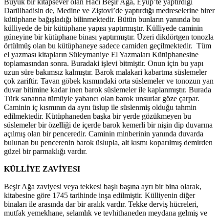
Büyük bir kitapsever olan Hacı Beşir Ağa, Eyüp’te yaptırdığı
Darülhadisin de, Medine ve Ziştovi’de yaptırdığı medreselerine birer
kütüphane bağışladığı bilinmektedir. Bütün bunların yanında bu
külliyede de bir kütüphane yapısı yaptırmıştır. Külliyede caminin
güneyine bir kütüphane binası yaptırmıştır. Üzeri dikdörtgen tonozla
örtülmüş olan bu kütüphaneye sadece camiden geçilmektedir. Tüm
el yazması kitapların Süleymaniye El Yazmaları Kütüphanesine
toplamasından sonra. Buradaki işlevi bitmiştir. Onun için bu yapı
uzun süre bakımsız kalmıştır. Barok malakari kabartma süslemeler
çok zariftir. Tavan göbek kısmındaki orta süslemeler ve tonozun yan
duvar bitimine kadar inen barok süslemeler ile kaplanmıştır. Burada
Türk sanatına tümüyle yabancı olan barok unsurlar göze çarpar.
Caminin iç kısmının da aynı üslup ile süslenmiş olduğu tahmin
edilmektedir. Kütüphaneden başka bir yerde gözükmeyen bu
süslemeler bir özelliği de içerde barok kemerli bir nişin dip duvarına
açılmış olan bir penceredir. Caminin minberinin yanında duvarda
bulunan bu pencerenin barok üslupla, alt kısmı koparılmış demirden
güzel bir parmaklığı vardır.
KÜLLİYE ZAVİYESI
Beşir Ağa zaviyesi veya tekkesi başlı başına ayrı bir bina olarak,
kitabesine göre 1745 tarihinde inşa edilmiştir. Külliyenin diğer
binaları ile arasında dar bir aralık vardır. Tekke derviş hücreleri,
mutfak yemekhane, selamlık ve tevhithaneden meydana gelmiş ve