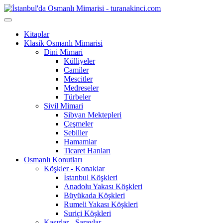
Kitaplar
Klasik Osmanlı Mimarisi
Dini Mimari
Külliyeler
Camiler
Mescitler
Medreseler
Türbeler
Sivil Mimari
Sibyan Mektepleri
Çeşmeler
Sebiller
Hamamlar
Ticaret Hanları
Osmanlı Konutları
Köşkler - Konaklar
İstanbul Köşkleri
Anadolu Yakası Köşkleri
Büyükada Köşkleri
Rumeli Yakası Köşkleri
Suriçi Köşkleri
Kasırlar - Saraylar