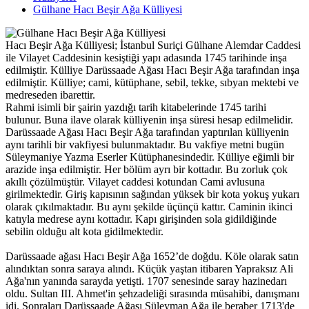
Gülhane Hacı Beşir Ağa Külliyesi
Hacı Beşir Ağa Külliyesi; İstanbul Suriçi Gülhane Alemdar Caddesi
ile Vilayet Caddesinin kesiştiği yapı adasında 1745 tarihinde inşa
edilmiştir. Külliye Darüssaade Ağası Hacı Beşir Ağa tarafından inşa
edilmiştir. Külliye; cami, kütüphane, sebil, tekke, sıbyan mektebi ve
medreseden ibarettir.
Rahmi isimli bir şairin yazdığı tarih kitabelerinde 1745 tarihi
bulunur. Buna ilave olarak külliyenin inşa süresi hesap edilmelidir.
Darüssaade Ağası Hacı Beşir Ağa tarafından yaptırılan külliyenin
aynı tarihli bir vakfiyesi bulunmaktadır. Bu vakfiye metni bugün
Süleymaniye Yazma Eserler Kütüphanesindedir. Külliye eğimli bir
arazide inşa edilmiştir. Her bölüm ayrı bir kottadır. Bu zorluk çok
akıllı çözülmüştür. Vilayet caddesi kotundan Cami avlusuna
girilmektedir. Giriş kapısının sağından yüksek bir kota yokuş yukarı
olarak çıkılmaktadır. Bu aynı şekilde üçünçü kattır. Caminin ikinci
katıyla medrese aynı kottadır. Kapı girişinden sola gidildiğinde
sebilin olduğu alt kota gidilmektedir.
Darüssaade ağası Hacı Beşir Ağa 1652’de doğdu. Köle olarak satın
alındıktan sonra saraya alındı. Küçük yaştan itibaren Yapraksız Ali
Ağa'nın yanında sarayda yetişti. 1707 senesinde saray hazinedarı
oldu. Sultan III. Ahmet'in şehzadeliği sırasında müsahibi, danışmanı
idi. Sonraları Darüssaade Ağası Süleyman Ağa ile beraber 1713'de