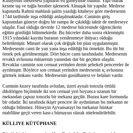
Külliyenin medresesi yapıların en güneyinde olandır. Yapı olarak
kesme taş ve tuğla beraber işlenerek Almaşık bir yapıdır. Medrese
kapısında Rahmi mahlaslı şairin yazdığı kitabeye göre medresenin
1744 tarihinde inşa edildiği anlaşılmaktadır. Caminin giriş
kapısından güneye doğru bir rampa ile çıkıldığı taktir de medreseye
ulaşılır. Faal olduğu devirde 12 medrese hücresinde öğrencilerin
eğitim gördüğü bilinmektedir. Bu hücreler daha sonra eklenmiştir.
1915 yılındaki kayıtta buranın yenilenmeye ihtiyacı olduğu
belirtilmiştir. Mimari olarak çok değişik bir plan uygulanmıştır.
Medresenin cami ile yan yana inşa edildiği bir örnektir. Bu tür bir
örnek pek görülmemiştir. Dört hücre cami tarafındadır. Medresenin
revaklı avlusuna minarenin yanından dar bir geçitten ulaşılır.
Revaklar caminin son cemaat yerinden demir şebekeli pencereler ile
ayrılmıştır. Böylece son cemaat yerinden medresenin iç avlusunu
görmek imkanı vardır. Medresenin gusülhanesi ve helaları vardır.
Caminin kuzey tarafında avludan, üzeri aynalı tonozla örtülü
dikdörtgen biçiminde iki son cemaat yeri boyunca uzanan bir
mekandan çapraz tonozlu bir mekana geçilir. Burası kare formunda
bir odadır. İki tarafında ikişer pencere ile aydınlanan bu mekanın ne
olduğu bilinmez. Hüseyin Ayvansarayi bu mekanın hünkar
mahfiline geçit veren kasr-ı hümayun olarak nitelendirilebilir.
KÜLLIYE KÜTÜPHANE