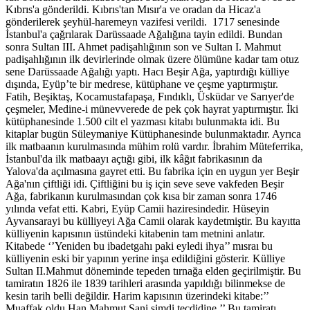
Kıbrıs'a gönderildi. Kıbrıs'tan Mısır'a ve oradan da Hicaz'a
gönderilerek şeyhül-haremeyn vazifesi verildi. 1717 senesinde
İstanbul'a çağrılarak Darüssaade Ağalığına tayin edildi. Bundan
sonra Sultan III. Ahmet padişahlığının son ve Sultan I. Mahmut
padişahlığının ilk devirlerinde olmak üzere ölümüne kadar tam otuz
sene Darüssaade Ağalığı yaptı. Hacı Beşir Ağa, yaptırdığı külliye
dışında, Eyüp’te bir medrese, kütüphane ve çeşme yaptırmıştır.
Fatih, Beşiktaş, Kocamustafapaşa, Fındıklı, Üsküdar ve Sarıyer'de
çeşmeler, Medine-i münevverede de pek çok hayrat yaptırmıştır. İki
kütüphanesinde 1.500 cilt el yazması kitabı bulunmakta idi. Bu
kitaplar bugün Süleymaniye Kütüphanesinde bulunmaktadır. Ayrıca
ilk matbaanın kurulmasında mühim rolü vardır. İbrahim Müteferrika,
İstanbul'da ilk matbaayı açtığı gibi, ilk kâğıt fabrikasının da
Yalova'da açılmasına gayret etti. Bu fabrika için en uygun yer Beşir
Ağa'nın çiftliği idi. Çiftliğini bu iş için seve seve vakfeden Beşir
Ağa, fabrikanın kurulmasından çok kısa bir zaman sonra 1746
yılında vefat etti. Kabri, Eyüp Camii haziresindedir. Hüseyin
Ayvansarayi bu külliyeyi Ağa Camii olarak kaydetmiştir. Bu kayıtta
külliyenin kapısının üstündeki kitabenin tam metnini anlatır.
Kitabede ‘’Yeniden bu ibadetgahı paki eyledi ihya’’ mısraı bu
külliyenin eski bir yapının yerine inşa edildiğini gösterir. Külliye
Sultan II.Mahmut döneminde tepeden tırnağa elden geçirilmiştir. Bu
tamiratın 1826 ile 1839 tarihleri arasında yapıldığı bilinmekse de
kesin tarih belli değildir. Harim kapısının üzerindeki kitabe:’’
Muaffak oldu Han Mahmut Sani şimdi tecdidine.’’ Bu tamiratı