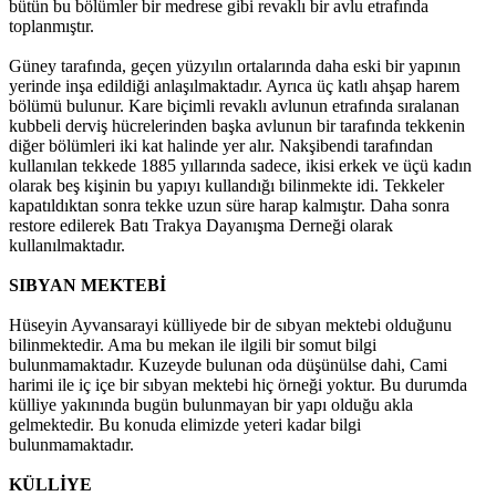
bütün bu bölümler bir medrese gibi revaklı bir avlu etrafında
toplanmıştır.
Güney tarafında, geçen yüzyılın ortalarında daha eski bir yapının
yerinde inşa edildiği anlaşılmaktadır. Ayrıca üç katlı ahşap harem
bölümü bulunur. Kare biçimli revaklı avlunun etrafında sıralanan
kubbeli derviş hücrelerinden başka avlunun bir tarafında tekkenin
diğer bölümleri iki kat halinde yer alır. Nakşibendi tarafından
kullanılan tekkede 1885 yıllarında sadece, ikisi erkek ve üçü kadın
olarak beş kişinin bu yapıyı kullandığı bilinmekte idi. Tekkeler
kapatıldıktan sonra tekke uzun süre harap kalmıştır. Daha sonra
restore edilerek Batı Trakya Dayanışma Derneği olarak
kullanılmaktadır.
SIBYAN MEKTEBİ
Hüseyin Ayvansarayi külliyede bir de sıbyan mektebi olduğunu
bilinmektedir. Ama bu mekan ile ilgili bir somut bilgi
bulunmamaktadır. Kuzeyde bulunan oda düşünülse dahi, Cami
harimi ile iç içe bir sıbyan mektebi hiç örneği yoktur. Bu durumda
külliye yakınında bugün bulunmayan bir yapı olduğu akla
gelmektedir. Bu konuda elimizde yeteri kadar bilgi
bulunmamaktadır.
KÜLLİYE