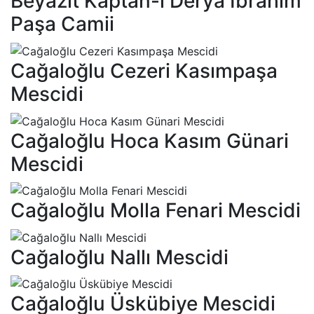
Beyazıt Kaptan-ı Derya İbrahim
Paşa Camii
Cağaloğlu Cezeri Kasımpaşa
Mescidi
Cağaloğlu Hoca Kasım Günari
Mescidi
Cağaloğlu Molla Fenari Mescidi
Cağaloğlu Nallı Mescidi
Cağaloğlu Üskübiye Mescidi