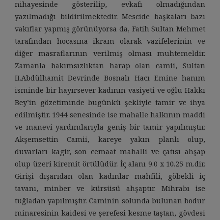
nihayesinde gösterilip, evkafı olmadığından
yazılmadığı bildirilmektedir. Mescide başkaları bazı
vakıflar yapmış görünüyorsa da, Fatih Sultan Mehmet
tarafından hocasına ikram olarak vazifelerinin ve
diğer masraflarının verilmiş olması muhtemeldir.
Zamanla bakımsızlıktan harap olan camii, Sultan
II.Abdülhamit Devrinde Bosnalı Hacı Emine hanım
isminde bir hayırsever kadının vasiyeti ve oğlu Hakkı
Bey’in gözetiminde bugünkü şekliyle tamir ve ihya
edilmiştir. 1944 senesinde ise mahalle halkının maddi
ve manevi yardımlarıyla geniş bir tamir yapılmıştır.
Akşemsettin Camii, kareye yakın planlı olup,
duvarları kagir, son cemaat mahalli ve çatısı ahşap
olup üzeri kiremit örtülüdür. İç alanı 9.0 x 10.25 m.dir.
Girişi dışarıdan olan kadınlar mahfili, göbekli iç
tavanı, minber ve kürsüsü ahşaptır. Mihrabı ise
tuğladan yapılmıştır. Caminin solunda bulunan bodur
minaresinin kaidesi ve şerefesi kesme taştan, gövdesi